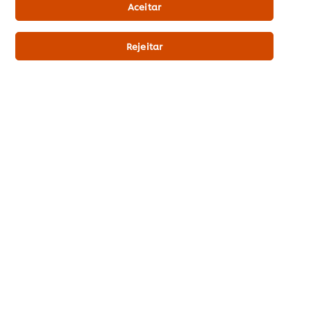
Mise en Place
Aceitar
Descubra as nossas dicas de organização e saiba como evitar o stress na sua cozinha e garantir a boa qualidade dos seus pratos
Rejeitar
Sobre UFS
Inspiração
Formação
Produtos
Receitas
Promoções