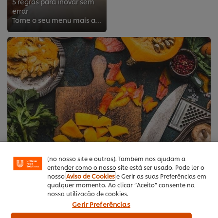
5 regras para inovar sem
errar
Torne o seu menu mais atraente e adapte-o aos seus clientes
Utilizamos cookies (e técnicas semelhantes) para
melhorar a sua experiência no nosso site. Os Cookies
permitem-lhe disfrutar de certas funcionalidades (tais
como guardar o seu “cesto de compras” online),
funcionalidade de partilha em redes sociais (para
Facebook, Instagram, etc.) e personalizar mensagens
e mostrar anúncios de acordo com os seus interesses
(no nosso site e outros). Também nos ajudam a
entender como o nosso site está ser usado. Pode ler o
nosso
Aviso de Cookies
e Gerir as suas Preferências em
qualquer momento. Ao clicar “Aceito” consente na
nossa utilização de cookies.
Gerir Preferências