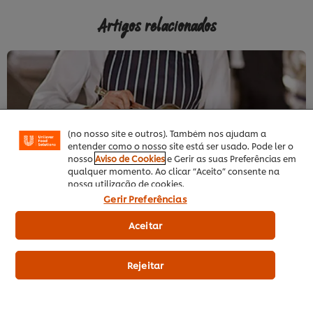
Artigos relacionados
Utilizamos cookies (e técnicas semelhantes) para
melhorar a sua experiência no nosso site. Os Cookies
permitem-lhe disfrutar de certas funcionalidades (tais
como guardar o seu “cesto de compras” online),
funcionalidade de partilha em redes sociais (para
Facebook, Instagram, etc.) e personalizar mensagens
e mostrar anúncios de acordo com os seus interesses
(no nosso site e outros). Também nos ajudam a
CONHEÇA ALGUNS SEGREDOS E DICAS PARA UMA
C
entender como o nosso site está ser usado. Pode ler o
COZINHA EFICIENTE
C
nosso
Aviso de Cookies
e Gerir as suas Preferências em
A importância do toque pessoal do Chef
E
qualquer momento. Ao clicar “Aceito” consente na
nossa utilização de cookies.
Gerir Preferências
Aceitar
Rejeitar
Sobre UFS
Inspiração