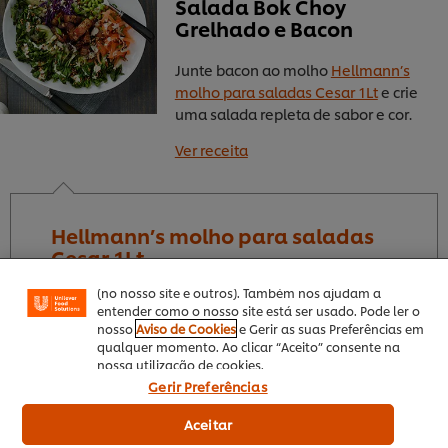
Salada Bok Choy
Grelhado e Bacon
Junte bacon ao molho
Hellmann’s
molho para saladas Cesar 1Lt
e crie
uma salada repleta de sabor e cor.
Ver receita
Utilizamos cookies (e técnicas semelhantes) para
melhorar a sua experiência no nosso site. Os Cookies
permitem-lhe disfrutar de certas funcionalidades (tais
como guardar o seu “cesto de compras” online),
Hellmann’s molho para saladas
funcionalidade de partilha em redes sociais (para
Cesar 1Lt
Facebook, Instagram, etc.) e personalizar mensagens
e mostrar anúncios de acordo com os seus interesses
(no nosso site e outros). Também nos ajudam a
entender como o nosso site está ser usado. Pode ler o
nosso
Aviso de Cookies
e Gerir as suas Preferências em
qualquer momento. Ao clicar “Aceito” consente na
nossa utilização de cookies.
Gerir Preferências
Aceitar