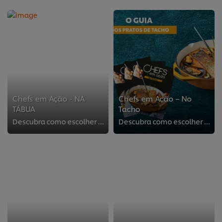
Chefs em Ação - NA
Chefs em Ação – No
TÁBUA
Tacho
Descubra como escolher a melhor carne para surpreender os seus clientes com receitas deliciosas na tábua!
Descubra como escolher a ave perfeita!