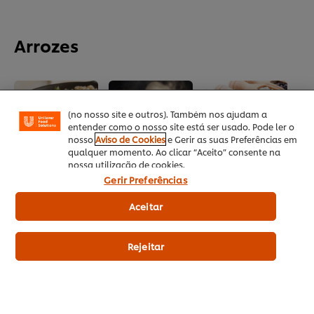
Utilizamos cookies (e técnicas semelhantes) para
melhorar a sua experiência no nosso site. Os Cookies
Arrozes
permitem-lhe disfrutar de certas funcionalidades (tais
como guardar o seu “cesto de compras” online),
funcionalidade de partilha em redes sociais (para
Facebook, Instagram, etc.) e personalizar mensagens
e mostrar anúncios de acordo com os seus interesses
(no nosso site e outros). Também nos ajudam a
entender como o nosso site está ser usado. Pode ler o
nosso
Aviso de Cookies
e Gerir as suas Preferências em
qualquer momento. Ao clicar “Aceito” consente na
nossa utilização de cookies.
Risottos Perfeitos
Dicas do Chef
Tipos de Arroz
Gerir Preferências
Gemelli
Aceitar
All Articles
Rejeitar
Puré