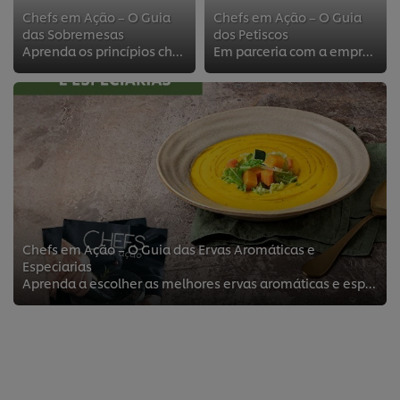
Chefs em Ação – O Guia
Chefs em Ação – O Guia
das Sobremesas
dos Petiscos
Aprenda os princípios chave da confeção de sobremesas e surpreenda os seus clientes!
Em parceria com a empresa César Castro desenvolvemos este pequeno roteiro para ajudar os Chefs a escolher os melhores utensílio...
Chefs em Ação – O Guia das Ervas Aromáticas e
Especiarias
Aprenda a escolher as melhores ervas aromáticas e especiarias para as suas receitas