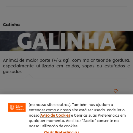
Galinha
Animal de maior porte (+/-2 Kg), com maior teor de gordura,
especialmente utilizado em caldos, sopas ou estufados e
Utilizamos cookies (e técnicas semelhantes) para
guisados
melhorar a sua experiência no nosso site. Os Cookies
permitem-lhe disfrutar de certas funcionalidades (tais
como guardar o seu “cesto de compras” online),
funcionalidade de partilha em redes sociais (para
Facebook, Instagram, etc.) e personalizar mensagens
e mostrar anúncios de acordo com os seus interesses
(no nosso site e outros). Também nos ajudam a
entender como o nosso site está ser usado. Pode ler o
nosso
Aviso de Cookies
e Gerir as suas Preferências em
qualquer momento. Ao clicar “Aceito” consente na
nossa utilização de cookies.
Gerir Preferências