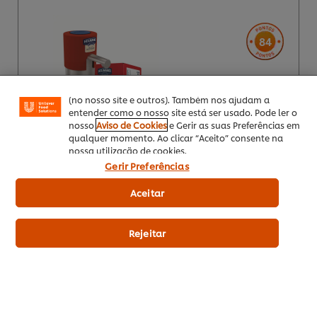
Utilizamos cookies (e técnicas semelhantes) para
melhorar a sua experiência no nosso site. Os Cookies
permitem-lhe disfrutar de certas funcionalidades (tais
84
como guardar o seu “cesto de compras” online),
funcionalidade de partilha em redes sociais (para
Facebook, Instagram, etc.) e personalizar mensagens
EUR 83,52
e mostrar anúncios de acordo com os seus interesses
(no nosso site e outros). Também nos ajudam a
Indicative price (excl.
entender como o nosso site está ser usado. Pode ler o
VAT) *
nosso
Aviso de Cookies
e Gerir as suas Preferências em
qualquer momento. Ao clicar “Aceito” consente na
nossa utilização de cookies.
Gerir Preferências
6 x 2,5 Kg
Aceitar
Adicionar aos favoritos
Rejeitar
Hellmann’s Maionese Top Down 238Gr