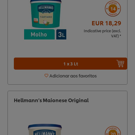
14
EUR 18,29
Indicative price (excl.
VAT) *
1 x 3 Lt
Adicionar aos favoritos
Hellmann’s Maionese Original
20