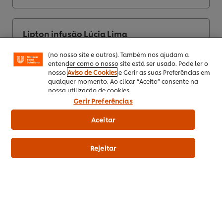
melhorar a sua experiência no nosso site. Os Cookies
permitem-lhe disfrutar de certas funcionalidades (tais
como guardar o seu “cesto de compras” online),
funcionalidade de partilha em redes sociais (para
Lipton infusão Lúcia Lima
Facebook, Instagram, etc.) e personalizar mensagens
e mostrar anúncios de acordo com os seus interesses
(no nosso site e outros). Também nos ajudam a
entender como o nosso site está ser usado. Pode ler o
nosso
Aviso de Cookies
e Gerir as suas Preferências em
qualquer momento. Ao clicar “Aceito” consente na
2
nossa utilização de cookies.
Gerir Preferências
EUR 2,28
Aceitar
Indicative price (excl.
VAT) *
Rejeitar
25 saq.
Adicionar aos favoritos