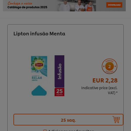
Lipton infusão Menta
2
EUR 2,28
Indicative price (excl.
VAT) *
25 saq.