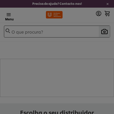
Precisa de ajuda? Contacte-nos!
Menu
O que procura?
- INFUSÕES (
5
)
Escolha o seu distribuidor