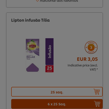
Adicionar aos favoritos
Lipton infusão Tília
3
EUR 3,05
Indicative price (excl.
VAT) *
25 saq.
6 x 25 Saq.