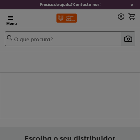
Precisa de ajuda? Contacte-nos!
Menu
O que procura?
- BASE PARA MOLHO DEMI-GLACE
(
5
)
Escolha o seu distribuidor