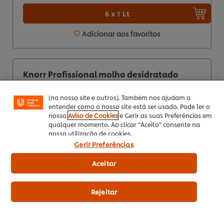
6 x 1 Lt
Adicionar aos favoritos
Utilizamos cookies (e técnicas semelhantes) para
melhorar a sua experiência no nosso site. Os Cookies
permitem-lhe disfrutar de certas funcionalidades (tais
como guardar o seu “cesto de compras” online),
funcionalidade de partilha em redes sociais (para
Knorr Profissional molho desidratado
Facebook, Instagram, etc.) e personalizar mensagens
Demi Glace 1,05Kg
e mostrar anúncios de acordo com os seus interesses
(no nosso site e outros). Também nos ajudam a
entender como o nosso site está ser usado. Pode ler o
nosso
Aviso de Cookies
e Gerir as suas Preferências em
qualquer momento. Ao clicar “Aceito” consente na
17
nossa utilização de cookies.
Gerir Preferências
EUR 21,28
Aceitar
Indicative price (excl.
VAT) *
Rejeitar
1,05 Kg