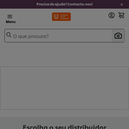
Precisa de ajuda? Contacte-nos!
Menu
O que procura?
- KETCHUP (
8
)
Escolha o seu distribuidor