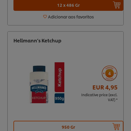
12 x 486 Gr
Adicionar aos favoritos
Hellmann’s Ketchup
4
EUR 4,95
Indicative price (excl.
VAT) *
950 Gr