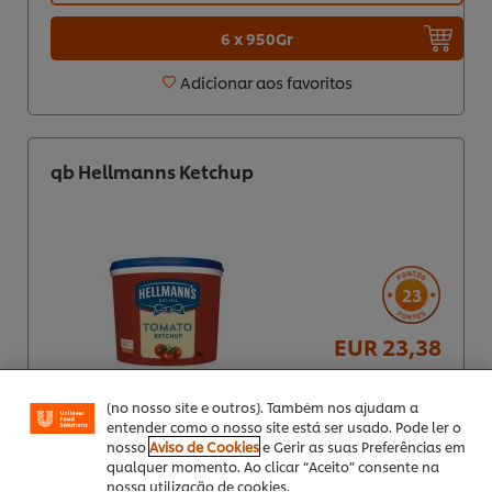
6 x 950Gr
Adicionar aos favoritos
qb Hellmanns Ketchup
Utilizamos cookies (e técnicas semelhantes) para
melhorar a sua experiência no nosso site. Os Cookies
23
permitem-lhe disfrutar de certas funcionalidades (tais
como guardar o seu “cesto de compras” online),
EUR 23,38
funcionalidade de partilha em redes sociais (para
Facebook, Instagram, etc.) e personalizar mensagens
Indicative price (excl.
e mostrar anúncios de acordo com os seus interesses
VAT) *
(no nosso site e outros). Também nos ajudam a
entender como o nosso site está ser usado. Pode ler o
nosso
Aviso de Cookies
e Gerir as suas Preferências em
qualquer momento. Ao clicar “Aceito” consente na
nossa utilização de cookies.