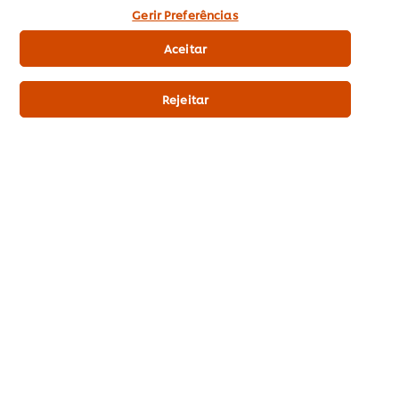
1 x 5 Kg
Gerir Preferências
Adicionar aos favoritos
Aceitar
Rejeitar
Calvé Ketchup Top Down 473Gr
2
EUR 1,86
Indicative price (excl.
VAT) *
473 Gr