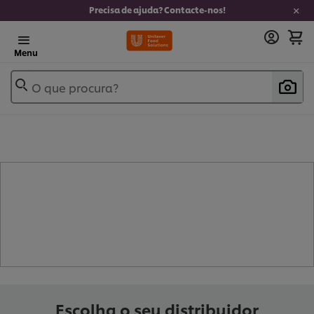
Precisa de ajuda? Contacte-nos!
Menu
O que procura?
- ROUX (
2
)
Escolha o seu distribuidor