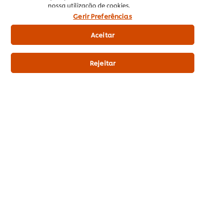
nossa utilização de cookies.
Gerir Preferências
Adicionar aos favoritos
Aceitar
Rejeitar
*A taxa e o tempo de entrega dependem do distribuidor
selecionado
Sobre UFS
Inspiração
Formação