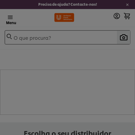
Precisa de ajuda? Contacte-nos!
Menu
O que procura?
- CHÁ VERDE (
2
)
Escolha o seu distribuidor