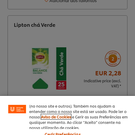
Adicionar aos favoritos
Lipton chá Verde
2
Utilizamos cookies (e técnicas semelhantes) para
EUR 2,28
melhorar a sua experiência no nosso site. Os Cookies
permitem-lhe disfrutar de certas funcionalidades (tais
Indicative price (excl.
como guardar o seu “cesto de compras” online),
VAT) *
funcionalidade de partilha em redes sociais (para
Facebook, Instagram, etc.) e personalizar mensagens
e mostrar anúncios de acordo com os seus interesses
(no nosso site e outros). Também nos ajudam a
entender como o nosso site está ser usado. Pode ler o
25 saq.
nosso
Aviso de Cookies
e Gerir as suas Preferências em
qualquer momento. Ao clicar “Aceito” consente na
Adicionar aos favoritos
nossa utilização de cookies.
Gerir Preferências