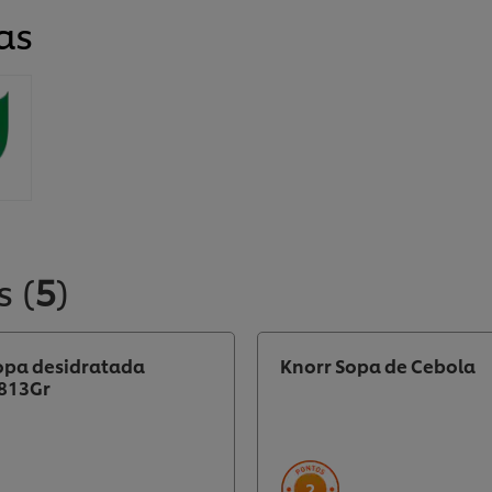
as
s
(
5
)
opa desidratada
Knorr Sopa de Cebola
813Gr
2