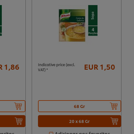
 1,86
EUR 1,50
Indicative price (excl.
VAT) *
68 Gr
20 x 68 Gr
voritos
Adicionar aos favoritos