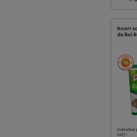
Knorr s
de Boi 
16
Indicative p
VAT) *