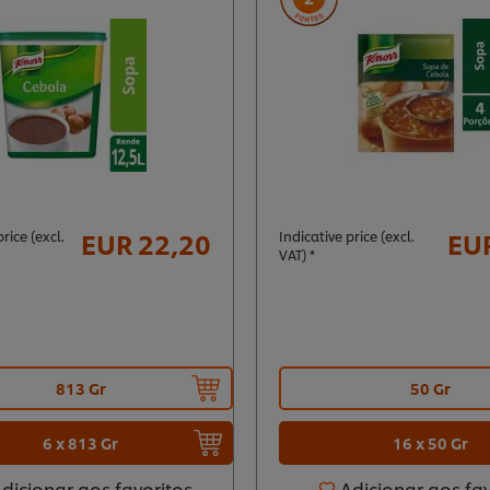
EUR 22,20
EUR
rice (excl.
Indicative price (excl.
VAT) *
813 Gr
50 Gr
6 x 813 Gr
16 x 50 Gr
dicionar aos favoritos
Adicionar aos fa