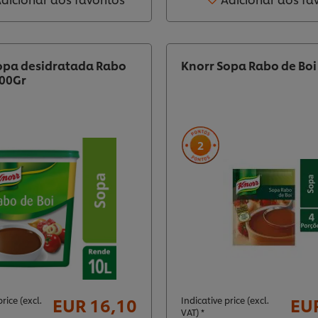
opa desidratada Rabo
Knorr Sopa Rabo de Boi
800Gr
2
EUR 16,10
EUR
rice (excl.
Indicative price (excl.
VAT) *