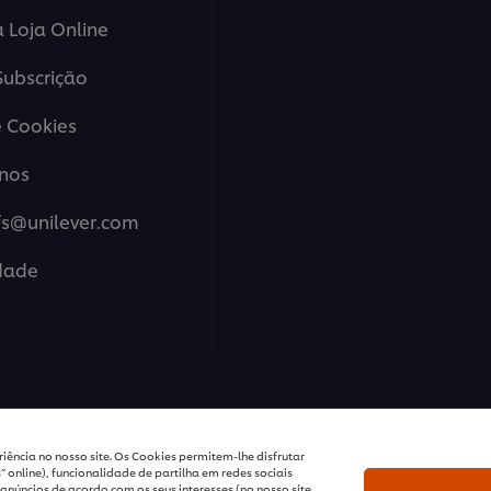
a Loja Online
ubscrição
 Cookies
nos
fs@unilever.com
idade
ions Portugal - Todos os Direitos Reservados
iência no nosso site. Os Cookies permitem-lhe disfrutar
 online), funcionalidade de partilha em redes sociais
anúncios de acordo com os seus interesses (no nosso site