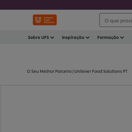
O que proc
Sobre UFS
Inspiração
Formação
O Seu Melhor Parceiro | Unilever Food Solutions PT
- SOPAS (
5
)