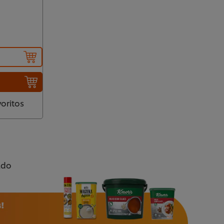
voritos
ado