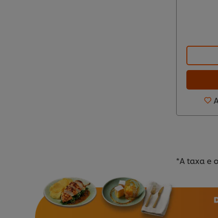
A
*A taxa e 