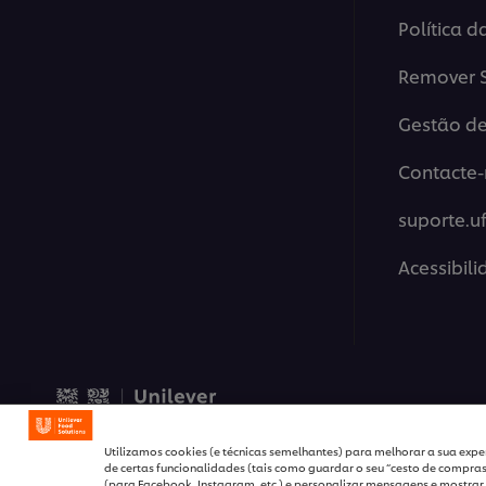
Política d
Remover S
Gestão de
Contacte-
suporte.u
Acessibil
© 2026 Unilever Food Solut
Utilizamos cookies (e técnicas semelhantes) para melhorar a sua exper
de certas funcionalidades (tais como guardar o seu “cesto de compras”
(para Facebook, Instagram, etc.) e personalizar mensagens e mostrar 