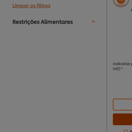
Limpar os filtros
Restrições Alimentares
Indicative p
VAT) *
A