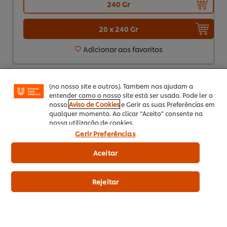
240 Gr
Utilizamos cookies (e técnicas semelhantes) para
20 x 240 Gr
melhorar a sua experiência no nosso site. Os Cookies
permitem-lhe disfrutar de certas funcionalidades (tais
Adicionar aos favoritos
como guardar o seu “cesto de compras” online),
funcionalidade de partilha em redes sociais (para
Facebook, Instagram, etc.) e personalizar mensagens
e mostrar anúncios de acordo com os seus interesses
(no nosso site e outros). Também nos ajudam a
Knorr caldo pasta Carne 3Kg
entender como o nosso site está ser usado. Pode ler o
nosso
Aviso de Cookies
e Gerir as suas Preferências em
qualquer momento. Ao clicar “Aceito” consente na
nossa utilização de cookies.
Gerir Preferências
30
Aceitar
EUR 30,46
Rejeitar
Indicative price (excl.
VAT) *