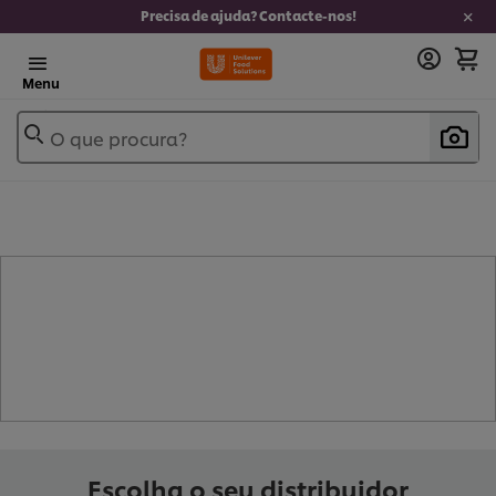
Precisa de ajuda? Contacte-nos!
Menu
O que procura?
- CALDO DE CARNE (
5
)
Escolha o seu distribuidor