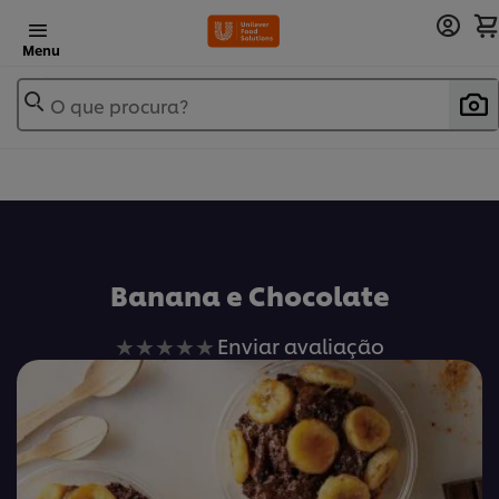
Menu
O que procura?
Banana e Chocolate
Nenhuma
Enviar avaliação
avaliação
enviada
para
este
recipe