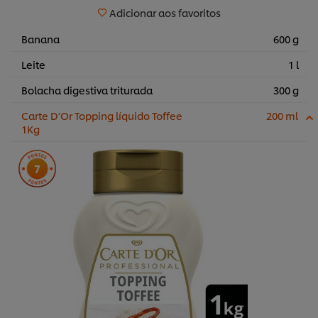
Adicionar aos favoritos
Banana
600 g
Leite
1 l
Bolacha digestiva triturada
300 g
Carte D’Or Topping líquido Toffee
200 ml
1Kg
7