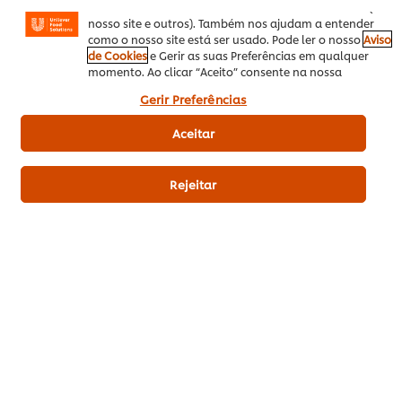
mostrar anúncios de acordo com os seus interesses (no
nosso site e outros). Também nos ajudam a entender
SEJA O PRIMEIRO A AVALIAR!
como o nosso site está ser usado. Pode ler o nosso
Aviso
de Cookies
e Gerir as suas Preferências em qualquer
momento. Ao clicar “Aceito” consente na nossa
utilização de cookies.
Enviar avaliação
Gerir Preferências
Aceitar
Rejeitar
Download PDF
Enviar por Email
Related Recipes
(18)