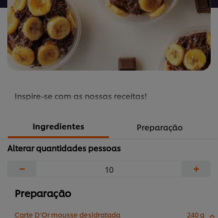
Inspire-se com as nossas receitas!
Ingredientes
Preparação
Alterar quantidades pessoas
−
+
Preparação
Carte D’Or mousse desidratada
240 g