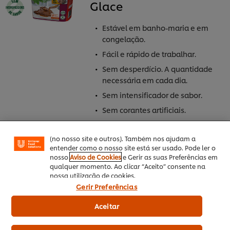
Glace
Estável em banho-maria e em
congelação.
Fácil e rápido de trabalhar.
Sem desperdício. A quantidade
Utilizamos cookies (e técnicas semelhantes) para
necessária em cada dia.
melhorar a sua experiência no nosso site. Os Cookies
permitem-lhe disfrutar de certas funcionalidades (tais
Sem intensificador de sabor.
como guardar o seu “cesto de compras” online),
Sem corantes artificiais.
funcionalidade de partilha em redes sociais (para
Facebook, Instagram, etc.) e personalizar mensagens
e mostrar anúncios de acordo com os seus interesses
(no nosso site e outros). Também nos ajudam a
Receitas relacionadas
entender como o nosso site está ser usado. Pode ler o
nosso
Aviso de Cookies
e Gerir as suas Preferências em
qualquer momento. Ao clicar “Aceito” consente na
nossa utilização de cookies.
Gerir Preferências
Aceitar