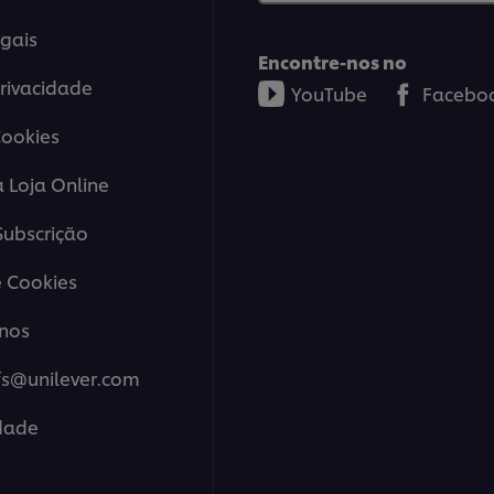
gais
Encontre-nos no
Privacidade
YouTube
Facebo
Cookies
a Loja Online
ubscrição
 Cookies
nos
fs@unilever.com
idade