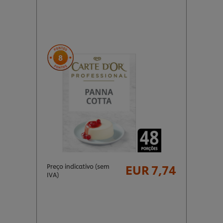
8
EUR 7,74
Preço indicativo (sem
IVA)