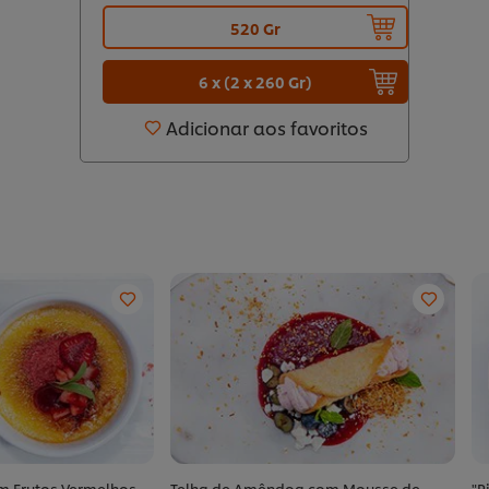
520 Gr
6 x (2 x 260 Gr)
Adicionar aos favoritos
m Frutos Vermelhos
Telha de Amêndoa com Mousse de
"P