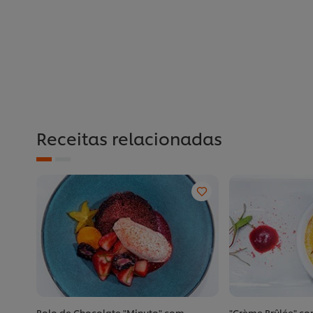
Receitas relacionadas
Bolo de Chocolate "Minuto" com
"Crème Brûlée" co