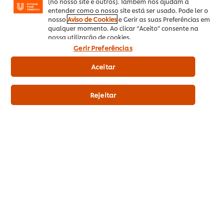
(no nosso site e outros). Também nos ajudam a
Concentrado Vegetais 1Lt
entender como o nosso site está ser usado. Pode ler o
nosso
Aviso de Cookies
e Gerir as suas Preferências em
qualquer momento. Ao clicar “Aceito” consente na
nossa utilização de cookies.
Gerir Preferências
Aceitar
Rejeitar
Caldo Líquido Concentrado de Vegetais. Sem
intensificadores de sabor, glúten, gordura de
palma, corantes artificiais e conservantes. Pode
ser usado diluído ou direto em todas as fases da
Saiba mais
preparação.
EUR 19,08
15
90
Preço indicativo