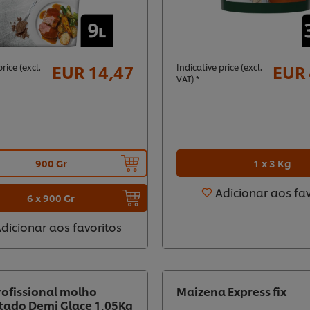
EUR 14,47
EUR 
rice (excl.
Indicative price (excl.
VAT) *
1 x 3 Kg
900 Gr
Adicionar aos fa
6 x 900 Gr
dicionar aos favoritos
rofissional molho
Maizena Express fix
tado Demi Glace 1,05Kg