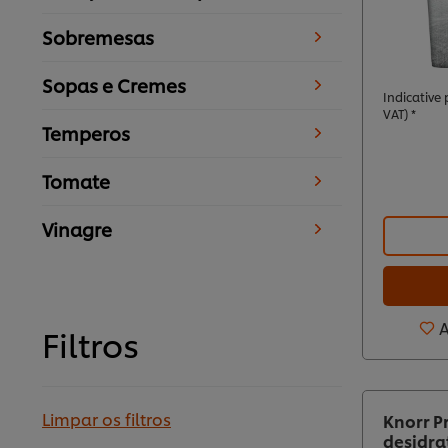
Sobremesas
Sopas e Cremes
Indicative p
VAT) *
Temperos
Tomate
Vinagre
A
Filtros
Limpar os filtros
Knorr P
desidra