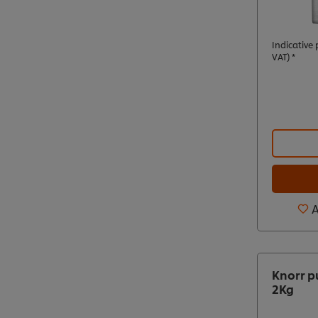
Indicative p
VAT) *
A
Knorr p
2Kg