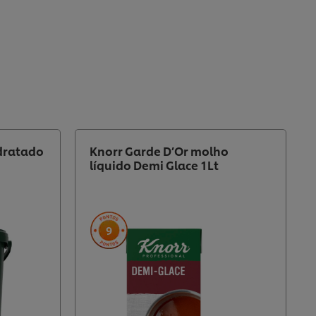
idratado
Knorr Garde D’Or molho
líquido Demi Glace 1Lt
9