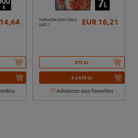
14,64
EUR 16,21
Indicative price (excl.
VAT) *
875 Gr
6 x 875 Gr
voritos
Adicionar aos favoritos