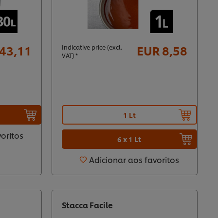
43,11
EUR 8,58
Indicative price (excl.
VAT) *
1 Lt
voritos
6 x 1 Lt
Adicionar aos favoritos
Stacca Facile