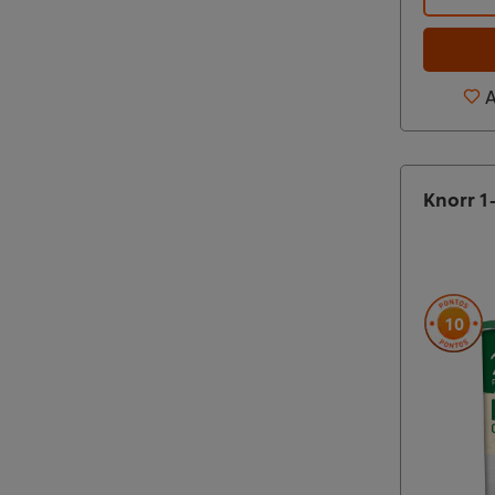
A
Knorr 1
10