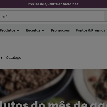
Precisa de ajuda? Contacte-nos!
ura?
Produtos
Receitas
Promoções
Pontos & Prémios
Catálogo
dutos do mês de ag