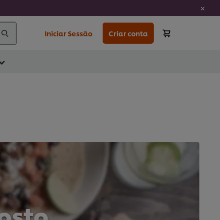
Iniciar Sessão
Criar conta
osto