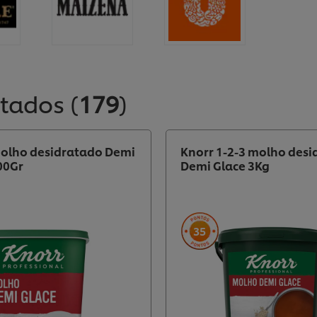
ltados
(
179
)
olho desidratado Demi
Knorr 1-2-3 molho des
00Gr
Demi Glace 3Kg
35