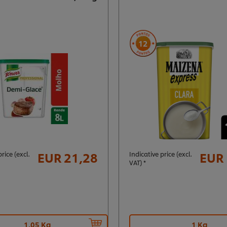
12
EUR 21,28
EUR 
rice (excl.
Indicative price (excl.
VAT) *
1,05 Kg
1 Kg