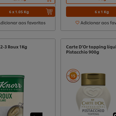
6 x 1.05 Kg
6 x 1 Kg
dicionar aos favoritos
Adicionar aos fa
-2-3 Roux 1Kg
Carte D’Or topping líqu
Pistacchio 900g
15