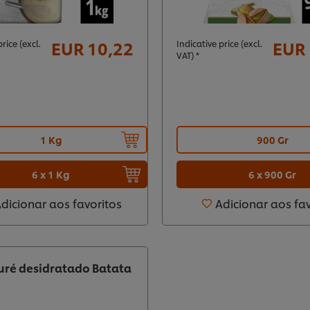
EUR 10,22
EUR 
rice (excl.
Indicative price (excl.
VAT) *
1 Kg
900 Gr
6 x 1 Kg
6 x 900 Gr
dicionar aos favoritos
Adicionar aos fa
uré desidratado Batata