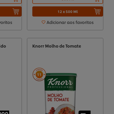
12 x 500 Ml
voritos
Adicionar aos favoritos
ido
Knorr Molho de Tomate
11