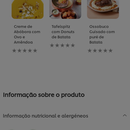
Creme de
Tafelspitz
Ossobuco
C
Abóbora com
com Donuts
Guisado com
B
Ovo e
de Batata
puré de
C
Amêndoa
Batata
Nenhuma
N
Nenhuma
avaliação
Nenhuma
av
avaliação
enviada
avaliação
e
enviada
para
enviada
p
para
este
para
es
este
recipe
este
re
recipe
recipe
Informação sobre o produto
Informação nutricional e alergéneos