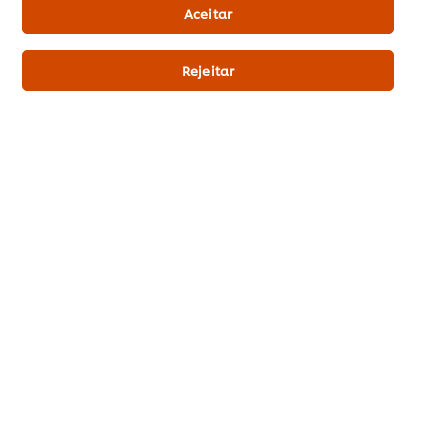
Aceitar
Informação dietética
Ovo Lacto Vegetariano
Rejeitar
Informação principal
Informação sobre utilização
Produtos relacionados