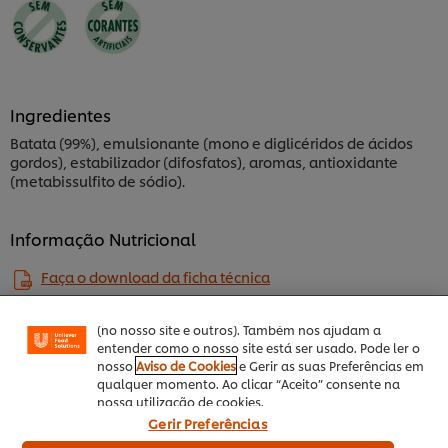
Ingredientes
Batata (99%), emulsionante (mono e diglicéridos de ácidos
gordos), estabilizador (difosfatos), aromas, antioxidante
(metabissulfito de sódio).
Utilizamos cookies (e técnicas semelhantes) para
melhorar a sua experiência no nosso site. Os Cookies
Informação Nutricional
permitem-lhe disfrutar de certas funcionalidades (tais
como guardar o seu “cesto de compras” online),
funcionalidade de partilha em redes sociais (para
Faça o download da ficha técnica
Facebook, Instagram, etc.) e personalizar mensagens
e mostrar anúncios de acordo com os seus interesses
(no nosso site e outros). Também nos ajudam a
entender como o nosso site está ser usado. Pode ler o
nosso
Aviso de Cookies
e Gerir as suas Preferências em
Aditivos
qualquer momento. Ao clicar “Aceito” consente na
Sem conservantes
nossa utilização de cookies.
Sem corantes artifíciais
Gerir Preferências