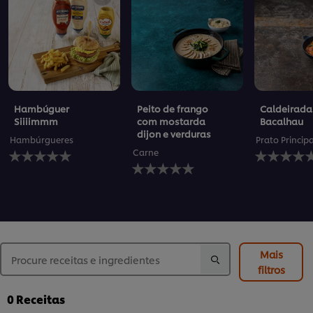
Hambúguer
Peito de frango
Caldeirada
Siiiimmm
com mostarda
Bacalhau
dijon e verduras
Hambúrgueres
Prato Princip
Nenhuma
Nenhuma
Carne
avaliação
Nenhuma
avaliação
enviada
avaliação
enviada
para
enviada
para
este
para
este
recipe
este
recipe
recipe
Mais
filtros
0
Receitas