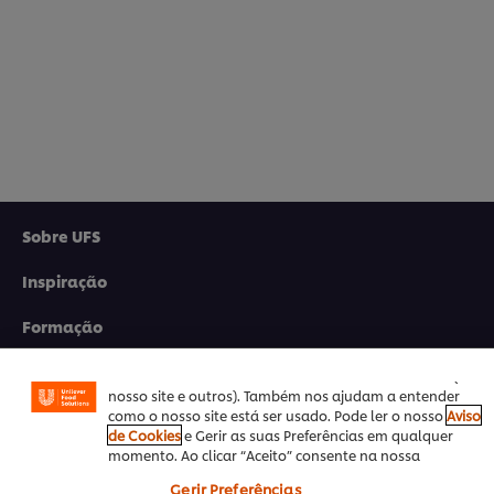
Sobre UFS
Utilizamos cookies (e técnicas semelhantes) para
melhorar a sua experiência no nosso site. Os Cookies
Inspiração
permitem-lhe disfrutar de certas funcionalidades (tais
como guardar o seu “cesto de compras” online),
Formação
funcionalidade de partilha em redes sociais (para
Facebook, Instagram, etc.) e personalizar mensagens e
Produtos
mostrar anúncios de acordo com os seus interesses (no
nosso site e outros). Também nos ajudam a entender
como o nosso site está ser usado. Pode ler o nosso
Aviso
Receitas
de Cookies
e Gerir as suas Preferências em qualquer
momento. Ao clicar “Aceito” consente na nossa
Promoções
utilização de cookies.
Gerir Preferências