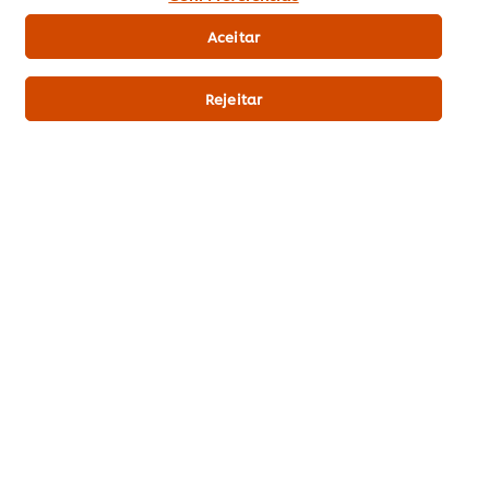
Pontos & Prémios
Aceitar
Subscrição Newsletter
Rejeitar
Preferências de cookies
Selecione o seu país
Reciclagem
Termos Legais
Aviso de Privacidade
Aviso de Cookies
Política da Loja Online
Remover Subscrição
Gestão de Cookies