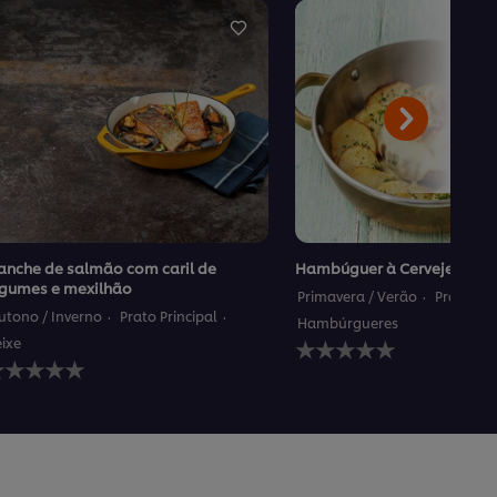
anche de salmão com caril de
Hambúguer à Cervejeira
egumes e mexilhão
Primavera / Verão
Prato Pri
utono / Inverno
Prato Principal
Hambúrgueres
Nenhuma
eixe
enhuma
avaliação
valiação
enviada
nviada
para
ara
este
ste
recipe
ecipe