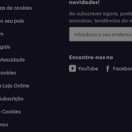
novidades!
ias de cookies
Ao subscrever agora, poder
amostras, tendências do 
o seu país
em
introduza o seu endereço
gais
Encontre-nos no
Privacidade
YouTube
Facebo
Cookies
a Loja Online
ubscrição
 Cookies
nos