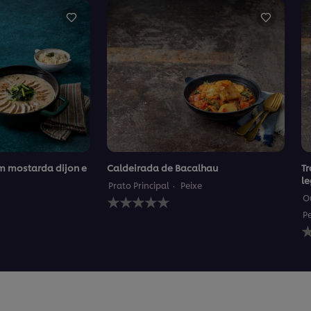
m mostarda dijon e
Caldeirada de Bacalhau
Tr
l
Prato Principal
Peixe
Nenhuma
O
avaliação
P
enviada
N
para
a
este
e
recipe
p
e
r