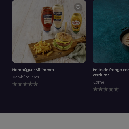
Hambúguer Siiiimmm
Peito de frango co
verduras
Hambúrgueres
Nenhuma
Carne
avaliação
Nenhuma
enviada
avaliação
para
enviada
este
para
recipe
este
recipe