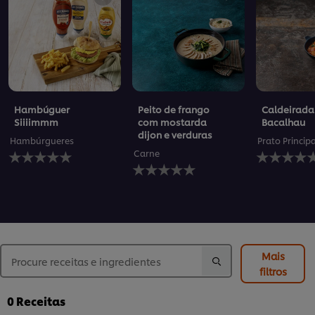
Hambúguer
Peito de frango
Caldeirada
Siiiimmm
com mostarda
Bacalhau
dijon e verduras
Hambúrgueres
Prato Princip
Nenhuma
Nenhuma
Carne
avaliação
Nenhuma
avaliação
enviada
avaliação
enviada
para
enviada
para
este
para
este
recipe
este
recipe
recipe
Mais
filtros
0
Receitas