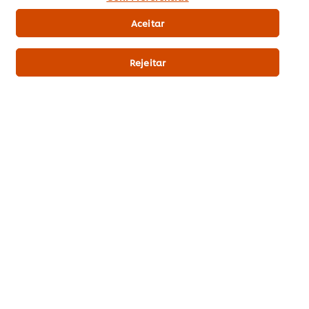
Pontos & Prémios
Aceitar
Subscrição Newsletter
Rejeitar
Preferências de cookies
Selecione o seu país
Reciclagem
Termos Legais
Aviso de Privacidade
Aviso de Cookies
Política da Loja Online
Remover Subscrição
Gestão de Cookies