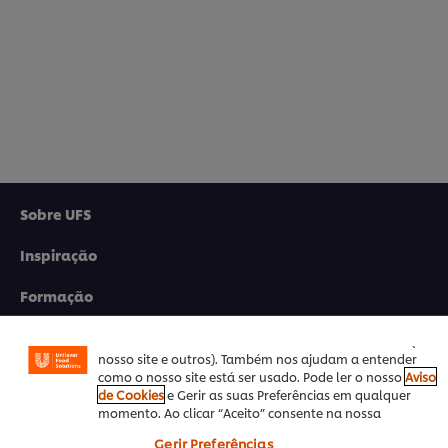
Sobre UFS
Utilizamos cookies (e técnicas semelhantes) para
melhorar a sua experiência no nosso site. Os Cookies
Inspiração
permitem-lhe disfrutar de certas funcionalidades (tais
como guardar o seu “cesto de compras” online),
Formação
funcionalidade de partilha em redes sociais (para
Facebook, Instagram, etc.) e personalizar mensagens e
Produtos
mostrar anúncios de acordo com os seus interesses (no
nosso site e outros). Também nos ajudam a entender
como o nosso site está ser usado. Pode ler o nosso
Aviso
Receitas
de Cookies
e Gerir as suas Preferências em qualquer
momento. Ao clicar “Aceito” consente na nossa
Promoções
utilização de cookies.
Gerir Preferências