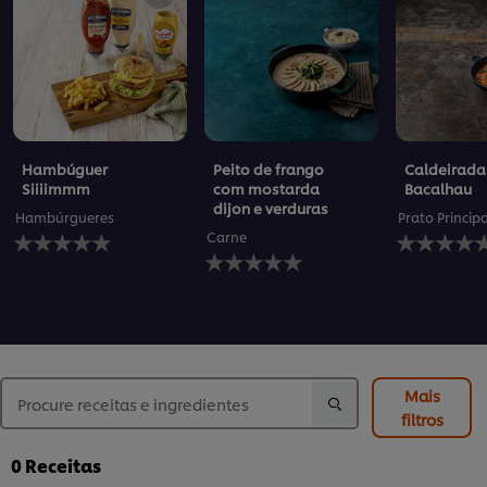
Hambúguer
Peito de frango
Caldeirada
Siiiimmm
com mostarda
Bacalhau
dijon e verduras
Hambúrgueres
Prato Princip
Nenhuma
Nenhuma
Carne
avaliação
Nenhuma
avaliação
enviada
avaliação
enviada
para
enviada
para
este
para
este
recipe
este
recipe
recipe
Mais
filtros
0
Receitas