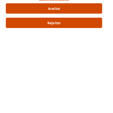
Pontos & Prémios
Aceitar
Subscrição Newsletter
Rejeitar
Preferências de cookies
Selecione o seu país
Reciclagem
Termos Legais
Aviso de Privacidade
Aviso de Cookies
Política da Loja Online
Remover Subscrição
Gestão de Cookies