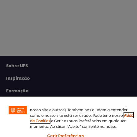
Sobre UFS
Utilizamos cookies (e técnicas semelhantes) para
melhorar a sua experiência no nosso site. Os Cookies
Inspiração
permitem-lhe disfrutar de certas funcionalidades (tais
como guardar o seu “cesto de compras” online),
Formação
funcionalidade de partilha em redes sociais (para
Facebook, Instagram, etc.) e personalizar mensagens e
Produtos
mostrar anúncios de acordo com os seus interesses (no
nosso site e outros). Também nos ajudam a entender
como o nosso site está ser usado. Pode ler o nosso
Aviso
Receitas
de Cookies
e Gerir as suas Preferências em qualquer
momento. Ao clicar “Aceito” consente na nossa
Promoções
utilização de cookies.
Gerir Preferências