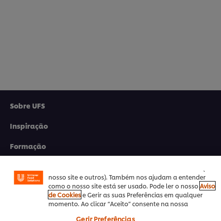
Sobre UFS
Utilizamos cookies (e técnicas semelhantes) para
melhorar a sua experiência no nosso site. Os Cookies
Inspiração
permitem-lhe disfrutar de certas funcionalidades (tais
como guardar o seu “cesto de compras” online),
Formação
funcionalidade de partilha em redes sociais (para
Facebook, Instagram, etc.) e personalizar mensagens e
Produtos
mostrar anúncios de acordo com os seus interesses (no
nosso site e outros). Também nos ajudam a entender
como o nosso site está ser usado. Pode ler o nosso
Aviso
Receitas
de Cookies
e Gerir as suas Preferências em qualquer
momento. Ao clicar “Aceito” consente na nossa
Promoções
utilização de cookies.
Gerir Preferências