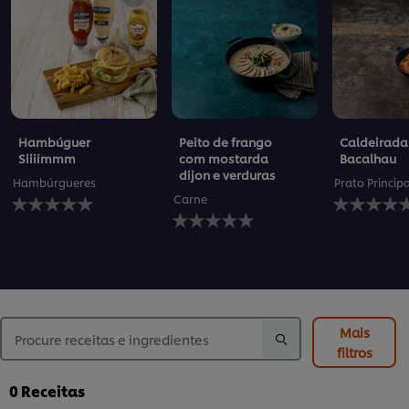
Hambúguer
Peito de frango
Caldeirada
Siiiimmm
com mostarda
Bacalhau
dijon e verduras
Hambúrgueres
Prato Princip
Nenhuma
Nenhuma
Carne
avaliação
Nenhuma
avaliação
enviada
avaliação
enviada
para
enviada
para
este
para
este
recipe
este
recipe
recipe
Mais
filtros
0
Receitas