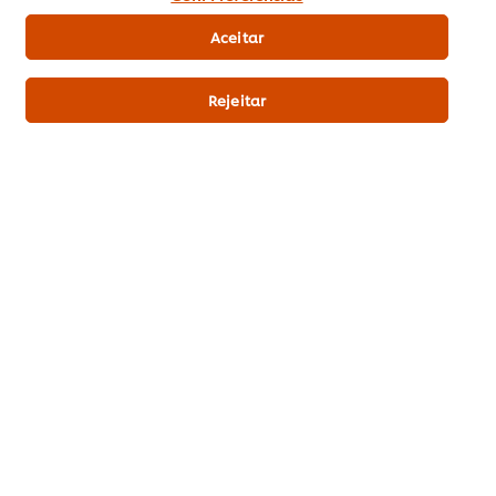
Pontos & Prémios
Aceitar
Subscrição Newsletter
Rejeitar
Preferências de cookies
Selecione o seu país
Reciclagem
Termos Legais
Aviso de Privacidade
Aviso de Cookies
Política da Loja Online
Remover Subscrição
Gestão de Cookies