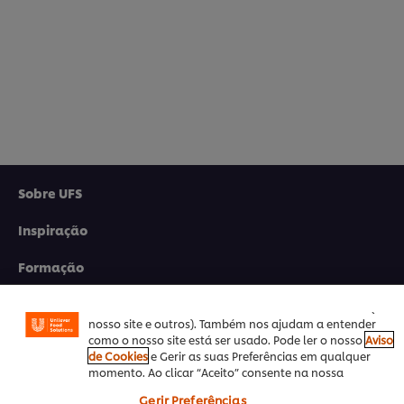
Sobre UFS
Utilizamos cookies (e técnicas semelhantes) para
melhorar a sua experiência no nosso site. Os Cookies
Inspiração
permitem-lhe disfrutar de certas funcionalidades (tais
como guardar o seu “cesto de compras” online),
Formação
funcionalidade de partilha em redes sociais (para
Facebook, Instagram, etc.) e personalizar mensagens e
Produtos
mostrar anúncios de acordo com os seus interesses (no
nosso site e outros). Também nos ajudam a entender
como o nosso site está ser usado. Pode ler o nosso
Aviso
Receitas
de Cookies
e Gerir as suas Preferências em qualquer
momento. Ao clicar “Aceito” consente na nossa
Promoções
utilização de cookies.
Gerir Preferências