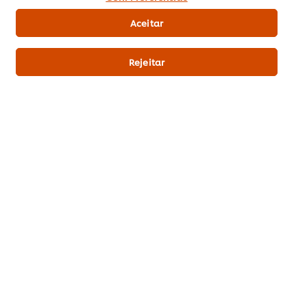
Pontos & Prémios
Aceitar
Subscrição Newsletter
Rejeitar
Preferências de cookies
Selecione o seu país
Reciclagem
Termos Legais
Aviso de Privacidade
Aviso de Cookies
Política da Loja Online
Remover Subscrição
Gestão de Cookies