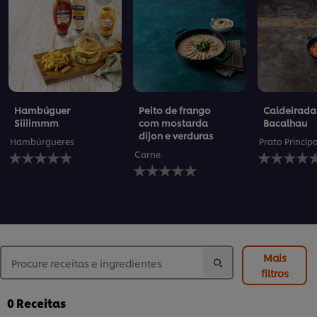
Hambúguer
Peito de frango
Caldeirada
Siiiimmm
com mostarda
Bacalhau
dijon e verduras
Hambúrgueres
Prato Princip
Nenhuma
Nenhuma
Carne
avaliação
Nenhuma
avaliação
enviada
avaliação
enviada
para
enviada
para
este
para
este
recipe
este
recipe
recipe
Mais
filtros
0
Receitas