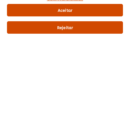
Pontos & Prémios
Aceitar
Subscrição Newsletter
Rejeitar
Preferências de cookies
Selecione o seu país
Reciclagem
Termos Legais
Aviso de Privacidade
Aviso de Cookies
Política da Loja Online
Remover Subscrição
Gestão de Cookies