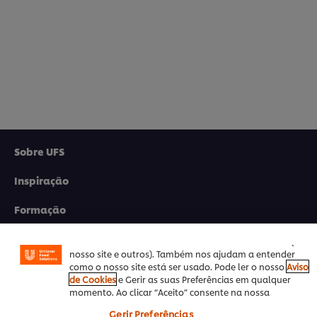
Sobre UFS
Utilizamos cookies (e técnicas semelhantes) para
melhorar a sua experiência no nosso site. Os Cookies
Inspiração
permitem-lhe disfrutar de certas funcionalidades (tais
como guardar o seu “cesto de compras” online),
Formação
funcionalidade de partilha em redes sociais (para
Facebook, Instagram, etc.) e personalizar mensagens e
Produtos
mostrar anúncios de acordo com os seus interesses (no
nosso site e outros). Também nos ajudam a entender
como o nosso site está ser usado. Pode ler o nosso
Aviso
Receitas
de Cookies
e Gerir as suas Preferências em qualquer
momento. Ao clicar “Aceito” consente na nossa
Promoções
utilização de cookies.
Gerir Preferências