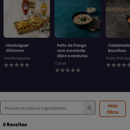
Hambúguer
Peito de frango
Caldeirada
Siiiimmm
com mostarda
Bacalhau
dijon e verduras
Hambúrgueres
Prato Princip
Nenhuma
Nenhuma
Carne
avaliação
Nenhuma
avaliação
enviada
avaliação
enviada
para
enviada
para
este
para
este
recipe
este
recipe
recipe
Mais
filtros
0
Receitas