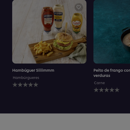
Hambúguer Siiiimmm
Peito de frango co
verduras
Hambúrgueres
Nenhuma
Carne
avaliação
Nenhuma
enviada
avaliação
para
enviada
este
para
recipe
este
recipe