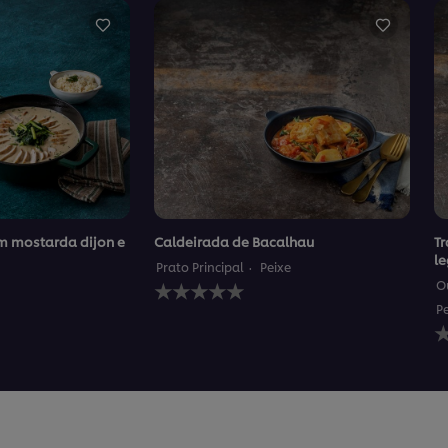
m mostarda dijon e
Caldeirada de Bacalhau
Tr
l
Prato Principal
Peixe
Nenhuma
O
avaliação
P
enviada
N
para
a
este
e
recipe
p
e
r