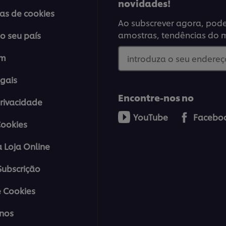
novidades!
ias de cookies
Ao subscrever agora, poder
amostras, tendências do 
o seu país
em
introduza o seu endereço
gais
Encontre-nos no
Privacidade
YouTube
Facebo
Cookies
a Loja Online
ubscrição
 Cookies
nos