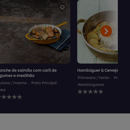
anche de salmão com caril de
Hambúguer à Cervejeira
egumes e mexilhão
Primavera / Verão
Prato Pri
utono / Inverno
Prato Principal
Hambúrgueres
Nenhuma
eixe
enhuma
avaliação
valiação
enviada
nviada
para
ara
este
ste
recipe
ecipe