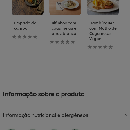
Empada do
Bifinhos com
Hambúrguer
R
campo
cogumelos e
com Molho de
C
arroz branco
Cogumelos
T
Nenhuma
Vegan
avaliação
Nenhuma
N
enviada
avaliação
Nenhuma
av
para
enviada
avaliação
e
este
para
enviada
p
recipe
este
para
es
recipe
este
re
recipe
Informação sobre o produto
Informação nutricional e alergéneos