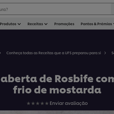
ura?
Produtos
Receitas
Promoções
Pontos & Prémios
S
Conheça todas as Receitas que a UFS preparou para si
aberta de Rosbife c
frio de mostarda
Nenhuma
Enviar avaliação
avaliação