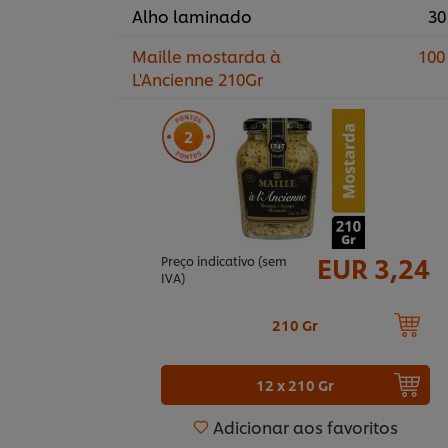
Alho laminado
30
Maille mostarda à
100
L'Ancienne 210Gr
2
EUR 3,24
Preço indicativo (sem
IVA)
210 Gr
12 x 210 Gr
Adicionar aos favoritos