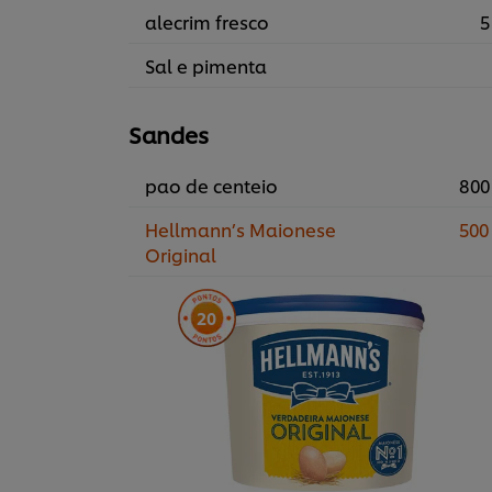
alecrim fresco
5
Sal e pimenta
Sandes
pao de centeio
800
Hellmann’s Maionese
500
Original
20