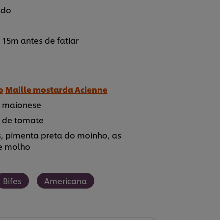
ado
 15m antes de fatiar
o
Maille mostarda Acienne
 a maionese
s de tomate
as, pimenta preta do moinho, as
e molho
Bifes
Americana