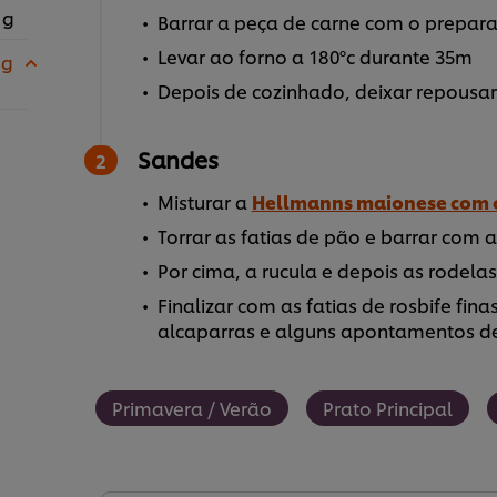
 g
Barrar a peça de carne com o prepar
Levar ao forno a 180ºc durante 35m
 g
Depois de cozinhado, deixar repousar
Sandes
Misturar a
Hellmanns maionese com 
Torrar as fatias de pão e barrar com
Por cima, a rucula e depois as rodela
Finalizar com as fatias de rosbife fin
alcaparras e alguns apontamentos d
Primavera / Verão
Prato Principal