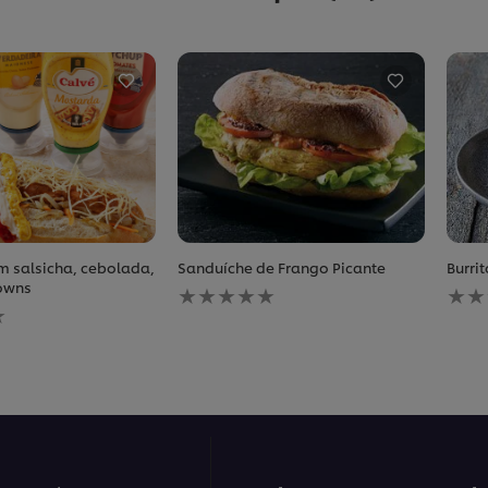
m salsicha, cebolada,
Sanduíche de Frango Picante
Burri
Nenhuma
Nen
owns
avaliação
aval
enviada
envi
para
para
este
este
recipe
reci