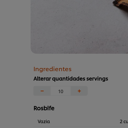
Ingredientes
Alterar quantidades servings
−
+
Rosbife
Vazia
2 c