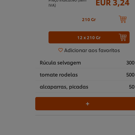
EUR 3,24
IVA)
210 Gr
12 x 210 Gr
Adicionar aos favoritos
Rúcula selvagem
300
tomate rodelas
500
alcaparras, picadas
50