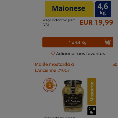
EUR 19,99
Preço indicativo (sem
IVA)
1 x 4,6 Kg
Adicionar aos favoritos
Maille mostarda à
50
L'Ancienne 210Gr
2
Preço indicativo (sem