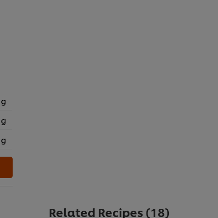
 g
 g
 g
Related Recipes
(18)