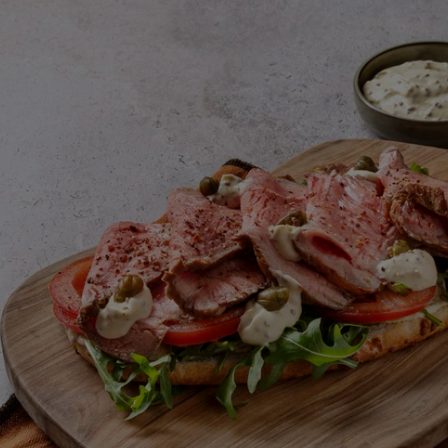
enviada
para
este
recipe