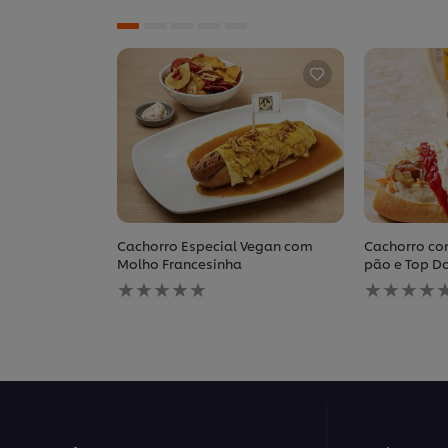
Cachorro Especial Vegan com
Cachorro co
Molho Francesinha
pão e Top D
Nenhuma
Nenhuma
avaliação
avaliação
enviada
enviada
para
para
este
este
recipe
recipe