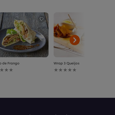
to de Frango
Wrap 3 Queijos
huma
Nenhuma
iação
avaliação
ada
enviada
para
este
pe
recipe