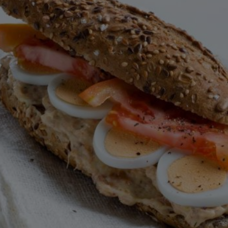
este
recipe