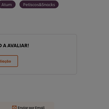
Atum
Petiscos&Snacks
O A AVALIAR!
liação
Enviar por Email