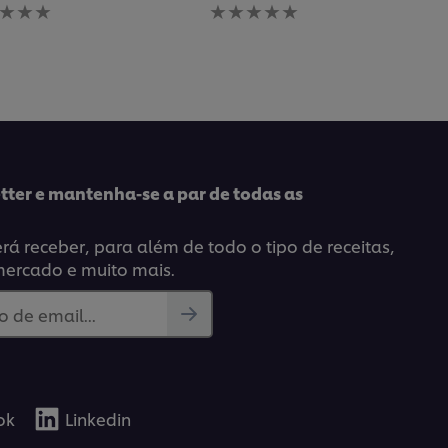
huma
Nenhuma
iação
avaliação
ada
enviada
para
este
pe
recipe
tter e mantenha-se a par de todas as
á receber, para além de todo o tipo de receitas,
mercado e muito mais.
 de email...
ok
Linkedin