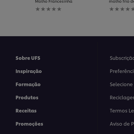
Molho Francesinha
molho frio 
Nenhuma
Nenhuma
avaliação
avaliação
enviada
enviada
para
para
este
este
recipe
recipe
Sobre UFS
Subscriçã
Inspiração
Preferênc
Formação
Selecione 
Produtos
Reciclag
Receitas
Termos Le
Promoções
Aviso de 