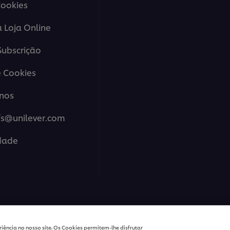
Cookies
a Loja Online
ubscrição
 Cookies
nos
fs@unilever.com
idade
ions Portugal - Todos os Direitos Reservados
iência no nosso site. Os Cookies permitem-lhe disfrutar