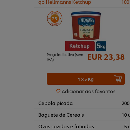
qb Hellmanns Ketchup
100
23
EUR 23,38
Preço indicativo (sem
IVA)
1 x 5 Kg
Adicionar aos favoritos
Cebola picada
200
Baguete de Cereais
10 
Ovos cozidos e fatiados
5 