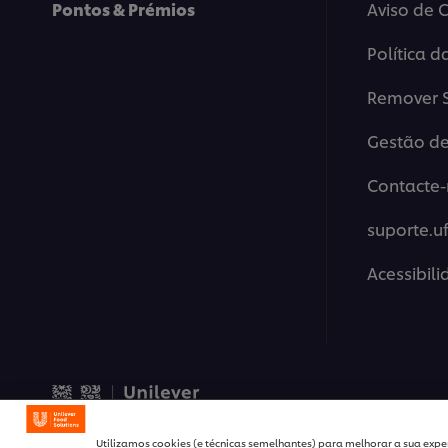
Pontos & Prémios
Aviso de 
Política d
Remover S
Gestão de
Contacte-
suporte.u
Acessibil
© 2026 Unilever Food Solut
Utilizamos cookies (e técnicas semelhantes) para melhorar a sua exper