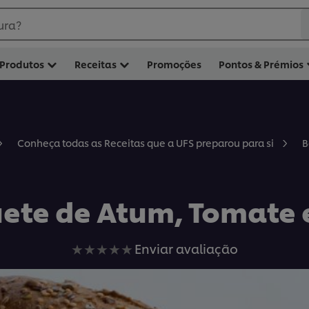
ura?
Produtos
Receitas
Promoções
Pontos & Prémios
B
Conheça todas as Receitas que a UFS preparou para si
ete de Atum, Tomate 
Nenhuma
Enviar avaliação
avaliação
enviada
para