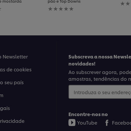
Nen
de mostarda
pão e Top Downs
Nenhuma
aval
avaliação
envi
enviada
para
para
este
este
reci
recipe
o Newsletter
Subscreva a nossa Newsle
novidades!
ias de cookies
Ao subscrever agora, poder
amostras, tendências do 
o seu país
Introduza o seu endereço
em
gais
Encontre-nos no
Privacidade
YouTube
Facebo