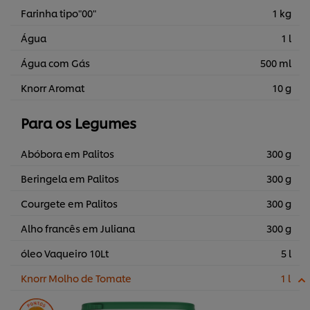
Farinha tipo"00"
1 kg
Água
1 l
Água com Gás
500 ml
Knorr Aromat
10 g
Para os Legumes
Abóbora em Palitos
300 g
Beringela em Palitos
300 g
Courgete em Palitos
300 g
Alho francês em Juliana
300 g
óleo Vaqueiro 10Lt
5 l
Knorr Molho de Tomate
1 l