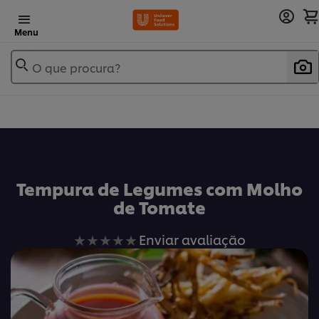
Menu
O que procura?
Tempura de Legumes com Molho
de Tomate
Nenhuma
Enviar avaliação
avaliação
enviada
para
este