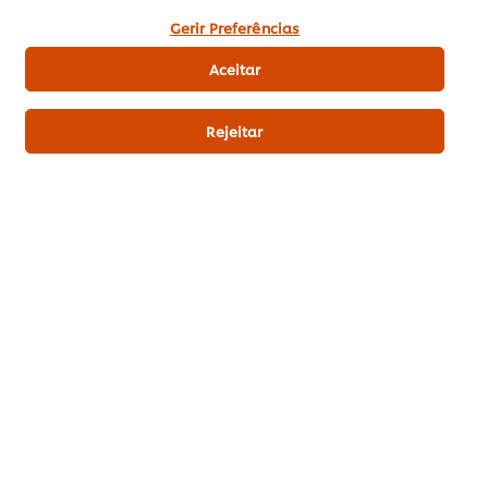
utilização de cookies.
Gerir Preferências
Aceitar
Download PDF
Enviar por Email
Rejeitar
Related Recipes
(8)