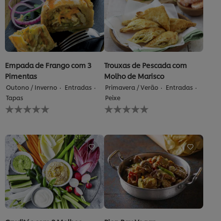
Empada de Frango com 3
Trouxas de Pescada com
Pimentas
Molho de Marisco
Outono / Inverno
Entradas
Primavera / Verão
Entradas
Tapas
Peixe
Nenhuma
Nenhuma
avaliação
avaliação
enviada
enviada
para
para
este
este
recipe
recipe