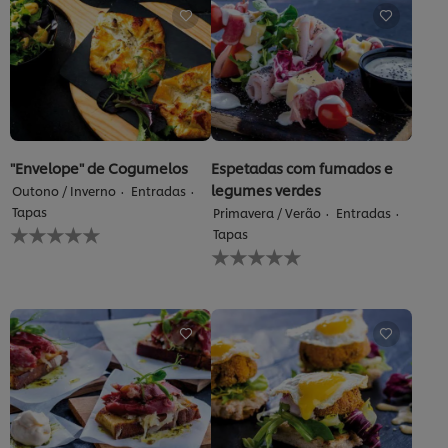
este
recipe
"Envelope" de Cogumelos
Espetadas com fumados e
legumes verdes
Outono / Inverno
Entradas
Tapas
Primavera / Verão
Entradas
Nenhuma
Tapas
avaliação
Nenhuma
enviada
avaliação
para
enviada
este
para
recipe
este
recipe