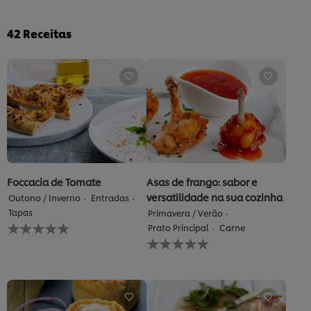
42
Receitas
Foccacia de Tomate
Asas de frango: sabor e
versatilidade na sua cozinha
Outono / Inverno
Entradas
Tapas
Primavera / Verão
Nenhuma
Prato Principal
Carne
avaliação
Nenhuma
enviada
avaliação
para
enviada
este
para
recipe
este
recipe