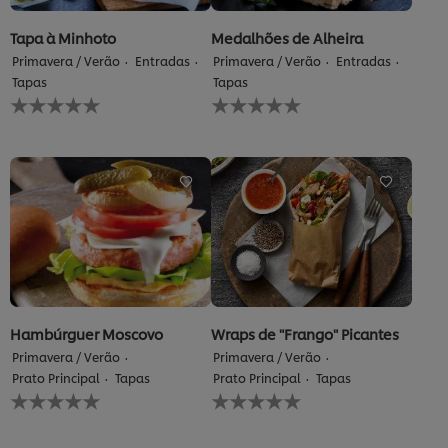
Tapa à Minhoto
Medalhões de Alheira
Primavera / Verão
Entradas
Primavera / Verão
Entradas
Tapas
Tapas
Nenhuma
Nenhuma
avaliação
avaliação
enviada
enviada
para
para
este
este
recipe
recipe
Hambúrguer Moscovo
Wraps de "Frango" Picantes
Primavera / Verão
Primavera / Verão
Prato Principal
Tapas
Prato Principal
Tapas
Nenhuma
Nenhuma
avaliação
avaliação
enviada
enviada
para
para