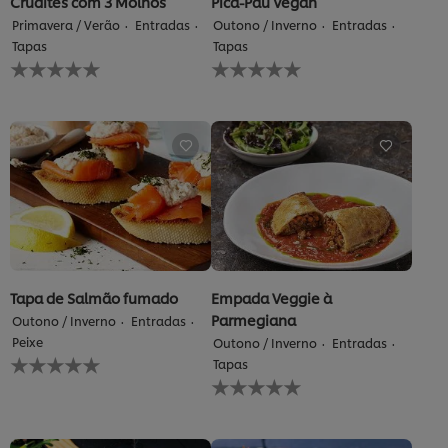
Crudités com 3 Molhos
Pica-Pau Vegan
Primavera / Verão
Entradas
Outono / Inverno
Entradas
Tapas
Tapas
Nenhuma
Nenhuma
avaliação
avaliação
enviada
enviada
para
para
este
este
recipe
recipe
Tapa de Salmão fumado
Empada Veggie à
Parmegiana
Outono / Inverno
Entradas
Peixe
Outono / Inverno
Entradas
Nenhuma
Tapas
avaliação
Nenhuma
enviada
avaliação
para
enviada
este
para
recipe