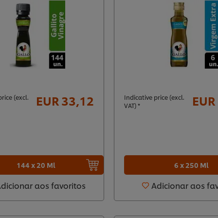
EUR 33,12
EUR 
rice (excl.
Indicative price (excl.
VAT) *
144 x 20 Ml
6 x 250 Ml
dicionar aos favoritos
Adicionar aos fa