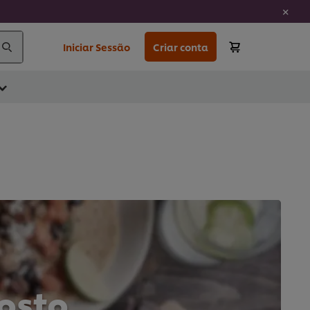
Iniciar Sessão
Criar conta
osto