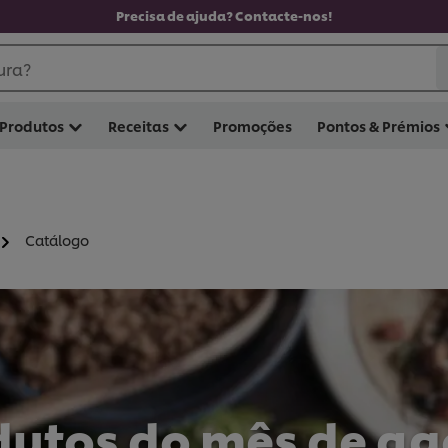
Precisa de ajuda? Contacte-nos!
ura?
Produtos
Receitas
Promoções
Pontos & Prémios
Catálogo
dutos do mês de ag