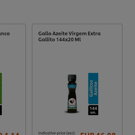
anco
Gallo Azeite Virgem Extra
Gallito 144x20 Ml
 4,14
EUR 46,08
Indicative price (excl.