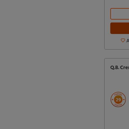
A
Q.B. Cr
29