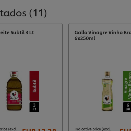
ltados
(
11
)
eite Subtil 3 Lt
Gallo Vinagre Vinho Br
6x250ml
EUR 17,38
EUR
rice (excl.
Indicative price (excl.