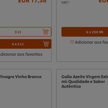
VAT) *
6 x 250 Ml
3 Lt
Adicionar aos fa
4 x 3 Lt
dicionar aos favoritos
 Vinagre Vinho Branco
Gallo Azeite Virgem Ext
ml: Qualidade e Sabor
Autêntico