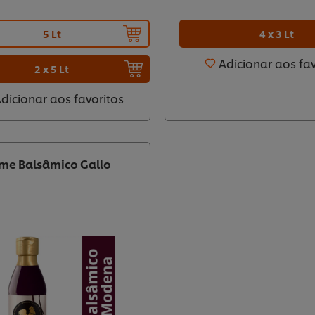
4 x 3 Lt
5 Lt
Adicionar aos fa
2 x 5 Lt
dicionar aos favoritos
eme Balsâmico Gallo