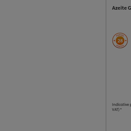
Azeite 
28
Indicative p
VAT) *