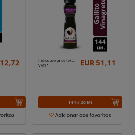
12,72
EUR 51,11
Indicative price (excl.
VAT) *
144 x 20 Ml
voritos
Adicionar aos favoritos