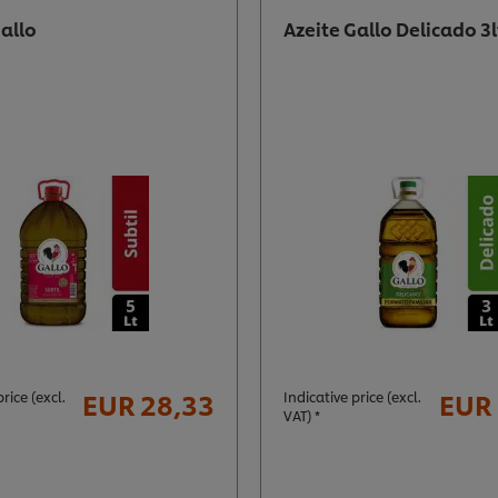
Gallo
Azeite Gallo Delicado 3l
EUR 28,33
EUR 
rice (excl.
Indicative price (excl.
VAT) *