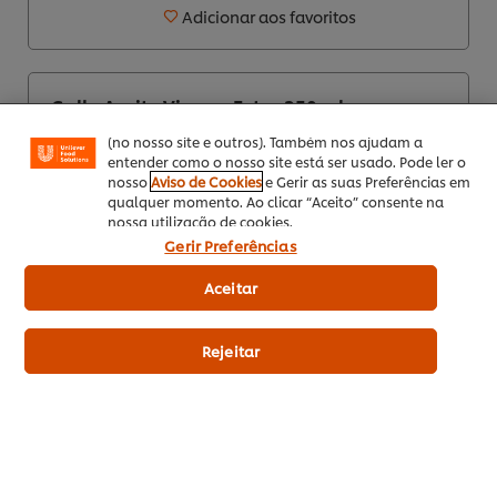
Utilizamos cookies (e técnicas semelhantes) para
Adicionar aos favoritos
melhorar a sua experiência no nosso site. Os Cookies
permitem-lhe disfrutar de certas funcionalidades (tais
como guardar o seu “cesto de compras” online),
funcionalidade de partilha em redes sociais (para
Facebook, Instagram, etc.) e personalizar mensagens
Gallo Azeite Virgem Extra 250 ml:
e mostrar anúncios de acordo com os seus interesses
Qualidade e Sabor Autêntico
(no nosso site e outros). Também nos ajudam a
entender como o nosso site está ser usado. Pode ler o
nosso
Aviso de Cookies
e Gerir as suas Preferências em
qualquer momento. Ao clicar “Aceito” consente na
nossa utilização de cookies.
Gerir Preferências
EUR 12,72
Aceitar
Indicative price (excl.
VAT) *
Rejeitar
6 x 250 Ml
Adicionar aos favoritos