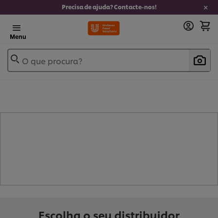
Precisa de ajuda? Contacte-nos!
Menu
O que procura?
- AZEITE (
7
)
Escolha o seu distribuidor