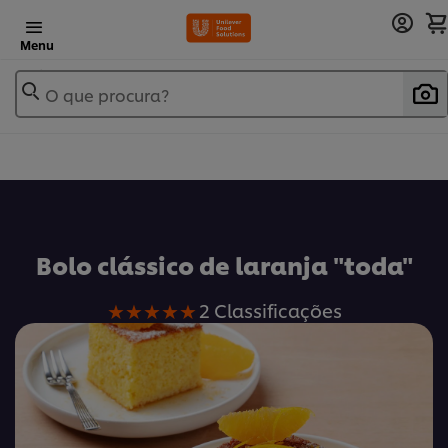
Menu
O que procura?
Bolo clássico de laranja "toda"
A
2 Classificações
classificação
média
deste
Bolo
clássico