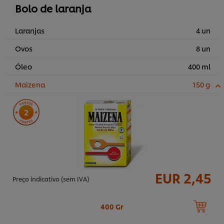
Bolo de laranja
Laranjas
4 un
Ovos
8 un
Óleo
400 ml
Maizena
150 g
2
EUR 2,45
Preço indicativo (sem IVA)
400 Gr