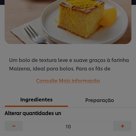
de
laranja
&quot;toda&quot;
é
5.0
de
5
Um bolo de textura leve e suave graças à farinha
de
2
Maizena, ideal para bolos. Para os fãs de
classificações.
citrinos, uma escolha acertada.
Consulte Mais informação
...
Ingredientes
Preparação
Alterar quantidades un
−
+