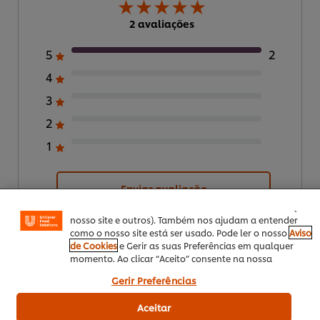
2 avaliações
5
2
4
3
2
Utilizamos cookies (e técnicas semelhantes) para
melhorar a sua experiência no nosso site. Os Cookies
1
permitem-lhe disfrutar de certas funcionalidades (tais
como guardar o seu “cesto de compras” online),
funcionalidade de partilha em redes sociais (para
Enviar avaliação
Facebook, Instagram, etc.) e personalizar mensagens e
mostrar anúncios de acordo com os seus interesses (no
nosso site e outros). Também nos ajudam a entender
como o nosso site está ser usado. Pode ler o nosso
Aviso
de Cookies
e Gerir as suas Preferências em qualquer
momento. Ao clicar “Aceito” consente na nossa
utilização de cookies.
Gerir Preferências
Download PDF
Enviar por Email
Aceitar