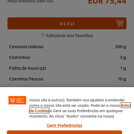
EUR 75,44
Preço indicativo (sem IVA)
4 x 3 Lt
Adicionar aos favoritos
Cenoura rodelas
500 g
Cominhos
3 g
Utilizamos cookies (e técnicas semelhantes) para
melhorar a sua experiência no nosso site. Os Cookies
Folha de louro q.b
1 g
permitem-lhe disfrutar de certas funcionalidades (tais
como guardar o seu “cesto de compras” online),
Coentros frescos
10 g
funcionalidade de partilha em redes sociais (para
Facebook, Instagram, etc.) e personalizar mensagens e
Sal q.b.
mostrar anúncios de acordo com os seus interesses (no
nosso site e outros). Também nos ajudam a entender
como o nosso site está ser usado. Pode ler o nosso
Aviso
de Cookies
e Gerir as suas Preferências em qualquer
momento. Ao clicar “Aceito” consente na nossa
utilização de cookies.
Gerir Preferências
Outono / Inverno
Primavera/Verão