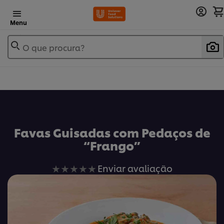
Menu
O que procura?
Favas Guisadas com Pedaços de
“Frango”
Nenhuma
Enviar avaliação
avaliação
enviada
para
este