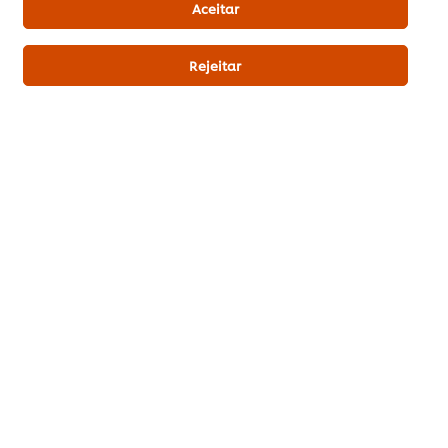
Aceitar
Rejeitar
SEJA O PRIMEIRO A AVALIAR!
Enviar avaliação
Download PDF
Enviar por Email