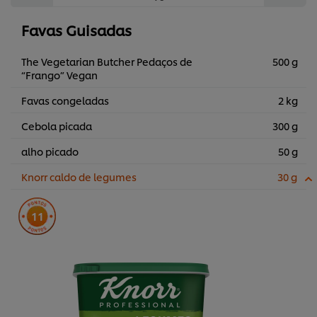
Favas Guisadas
The Vegetarian Butcher Pedaços de
500 g
“Frango” Vegan
Favas congeladas
2 kg
Cebola picada
300 g
alho picado
50 g
Knorr caldo de legumes
30 g
11