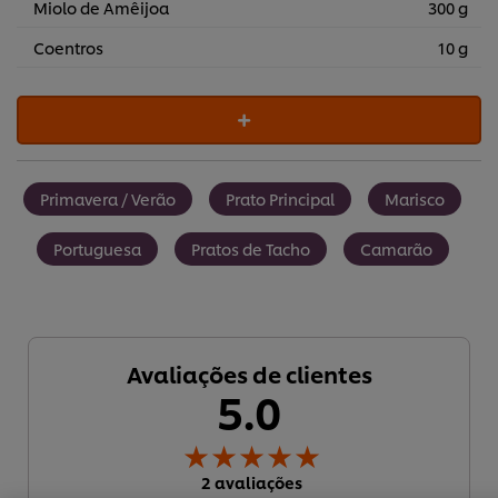
Miolo de Amêijoa
300 g
Coentros
10 g
Primavera / Verão
Prato Principal
Marisco
Portuguesa
Pratos de Tacho
Camarão
Avaliações de clientes
5.0
Utilizamos cookies (e técnicas semelhantes) para
melhorar a sua experiência no nosso site. Os Cookies
permitem-lhe disfrutar de certas funcionalidades (tais
como guardar o seu “cesto de compras” online),
2 avaliações
funcionalidade de partilha em redes sociais (para