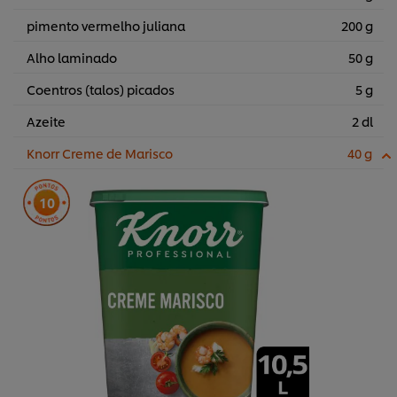
pimento vermelho juliana
200 g
Alho laminado
50 g
Coentros (talos) picados
5 g
Azeite
2 dl
Knorr Creme de Marisco
40 g
10