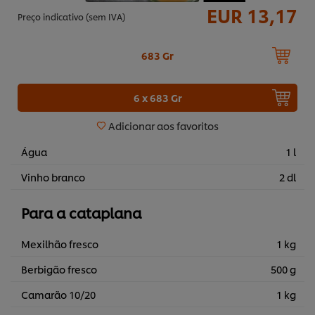
EUR 13,17
Preço indicativo (sem IVA)
683 Gr
6 x 683 Gr
Adicionar aos favoritos
Água
1 l
Vinho branco
2 dl
Para a cataplana
Mexilhão fresco
1 kg
Berbigão fresco
500 g
Camarão 10/20
1 kg