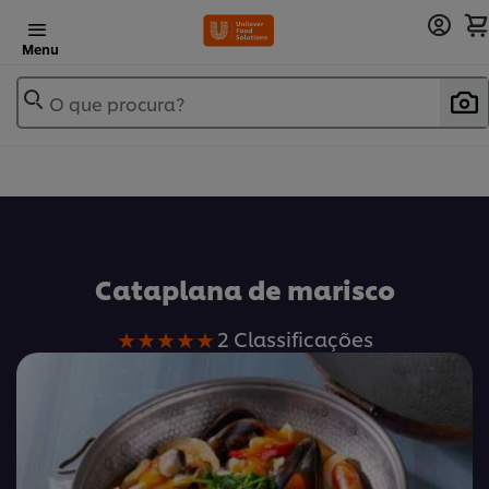
Menu
O que procura?
Cataplana de marisco
A
2 Classificações
classificação
média
deste
Cataplana
de