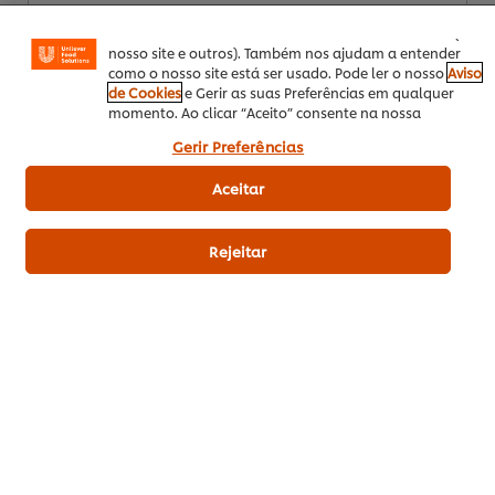
Facebook, Instagram, etc.) e personalizar mensagens e
5
2
mostrar anúncios de acordo com os seus interesses (no
nosso site e outros). Também nos ajudam a entender
4
como o nosso site está ser usado. Pode ler o nosso
Aviso
de Cookies
e Gerir as suas Preferências em qualquer
3
momento. Ao clicar “Aceito” consente na nossa
utilização de cookies.
2
Gerir Preferências
1
Aceitar
Enviar avaliação
Rejeitar
Download PDF
Enviar por Email
Related Recipes
(11)