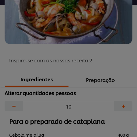
marisco
é
5.0
de
5
de
2
Inspire-se com as nossas receitas!
classificações.
Ingredientes
Preparação
Alterar quantidades pessoas
−
+
Para o preparado de cataplana
Cebola meia lua
400 g