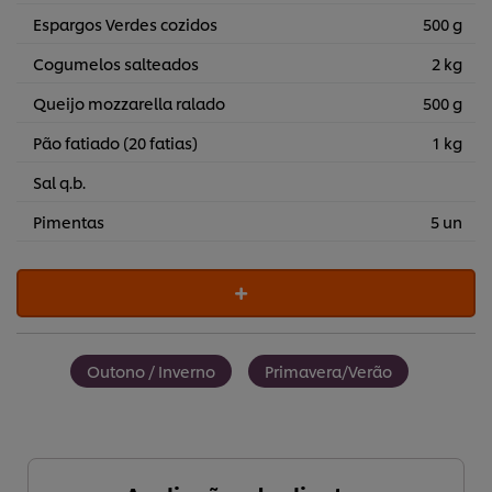
Espargos Verdes cozidos
500 g
Cogumelos salteados
2 kg
Queijo mozzarella ralado
500 g
Pão fatiado (20 fatias)
1 kg
Sal q.b.
Pimentas
5 un
Outono / Inverno
Primavera/Verão