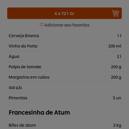
6 x 721 Gr
Adicionar aos favoritos
Cerveja Branca
1 l
Vinho do Porto
200 ml
Água
2 l
Polpa de tomate
200 g
Margarina em cubos
200 g
Sal q.b.
Pimentas
5 un
Francesinha de Atum
Bifes de atum
2 kg