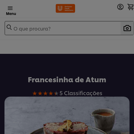
Menu
O que procura?
Francesinha de Atum
A
5 Classificações
classificação
média
deste
Francesinha
de