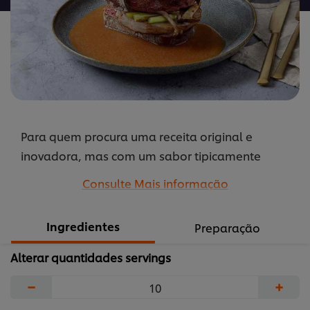
Atum
é
4.4
de
5
de
5
Para quem procura uma receita original e
classificações.
inovadora, mas com um sabor tipicamente
português, a Francesinha de Atum é a escolha
Consulte Mais informação
acertada. Experimente já!
...
Ingredientes
Preparação
Alterar quantidades servings
−
+