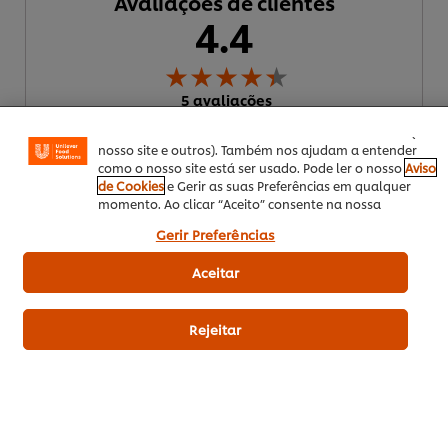
Avaliações de clientes
4.4
Utilizamos cookies (e técnicas semelhantes) para
melhorar a sua experiência no nosso site. Os Cookies
permitem-lhe disfrutar de certas funcionalidades (tais
como guardar o seu “cesto de compras” online),
funcionalidade de partilha em redes sociais (para
5 avaliações
Facebook, Instagram, etc.) e personalizar mensagens e
mostrar anúncios de acordo com os seus interesses (no
5
2
nosso site e outros). Também nos ajudam a entender
como o nosso site está ser usado. Pode ler o nosso
Aviso
4
3
de Cookies
e Gerir as suas Preferências em qualquer
momento. Ao clicar “Aceito” consente na nossa
3
utilização de cookies.
Gerir Preferências
2
1
Aceitar
Rejeitar
Enviar avaliação