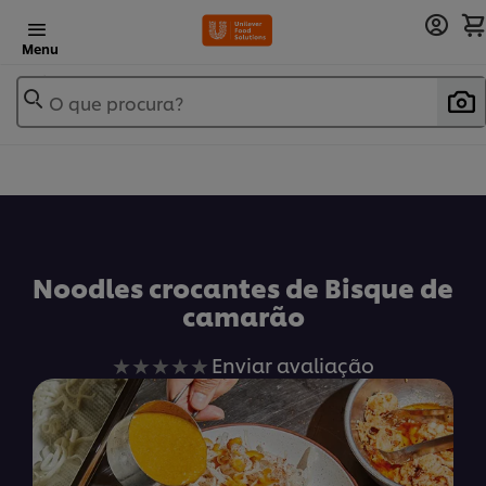
Menu
O que procura?
Noodles crocantes de Bisque de
camarão
Nenhuma
Enviar avaliação
avaliação
enviada
para
este