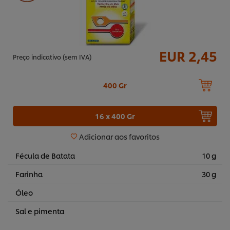
EUR 2,45
Preço indicativo (sem IVA)
400 Gr
16 x 400 Gr
Adicionar aos favoritos
Fécula de Batata
10 g
Farinha
30 g
Óleo
Sal e pimenta
Utilizamos cookies (e técnicas semelhantes) para
melhorar a sua experiência no nosso site. Os Cookies