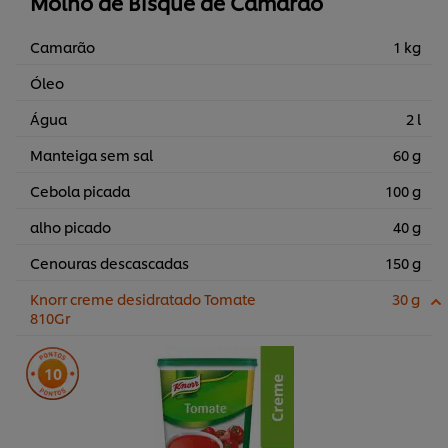
Molho de Bisque de Camarão
Camarão
1 kg
Óleo
Água
2 l
Manteiga sem sal
60 g
Cebola picada
100 g
alho picado
40 g
Cenouras descascadas
150 g
Knorr creme desidratado Tomate
30 g
810Gr
10