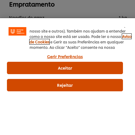
Empratamento
permitem-lhe disfrutar de certas funcionalidades (tais
como guardar o seu “cesto de compras” online),
funcionalidade de partilha em redes sociais (para
Noodles de arroz
1 kg
Facebook, Instagram, etc.) e personalizar mensagens e
mostrar anúncios de acordo com os seus interesses (no
Camarão descascado do bisque
nosso site e outros). Também nos ajudam a entender
como o nosso site está ser usado. Pode ler o nosso
Aviso
Shiitake Chicharon
de Cookies
e Gerir as suas Preferências em qualquer
momento. Ao clicar “Aceito” consente na nossa
Cebolinho
utilização de cookies.
Gerir Preferências
Alho laminado
Aceitar
Gomos de lima
Togarashi
Rejeitar
Outono / Inverno
Prato Principal
Asiática