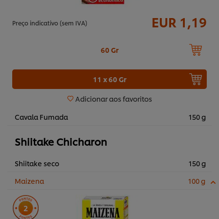
EUR 1,19
Preço indicativo (sem IVA)
60 Gr
11 x 60 Gr
Adicionar aos favoritos
Cavala Fumada
150 g
Shiitake Chicharon
Shiitake seco
150 g
Maizena
100 g
2