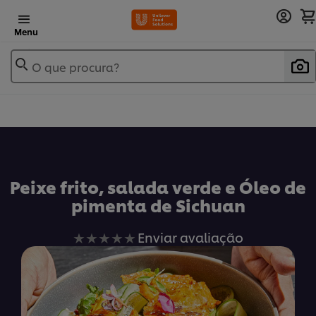
Menu
O que procura?
Peixe frito, salada verde e Óleo de
pimenta de Sichuan
Nenhuma
Enviar avaliação
avaliação
enviada
para
este