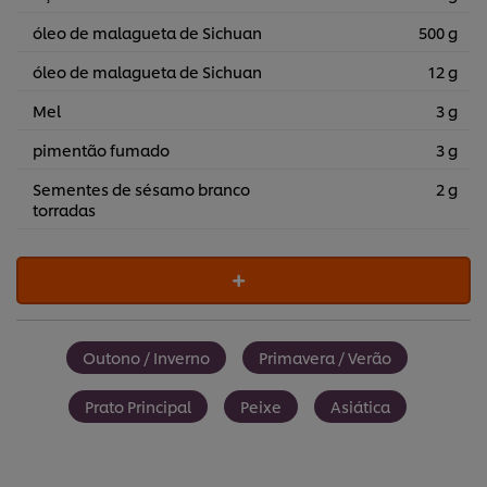
óleo de malagueta de Sichuan
500 g
óleo de malagueta de Sichuan
12 g
Mel
3 g
pimentão fumado
3 g
Sementes de sésamo branco
2 g
torradas
Outono / Inverno
Primavera / Verão
Prato Principal
Peixe
Asiática
Utilizamos cookies (e técnicas semelhantes) para
melhorar a sua experiência no nosso site. Os Cookies
permitem-lhe disfrutar de certas funcionalidades (tais
como guardar o seu “cesto de compras” online),