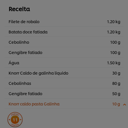
Receita
Filete de robalo
1.20 kg
Batata doce fatiada
1.20 kg
Cebolinho
100 g
Gengibre fatiado
100 g
Água
1.50 kg
Knorr Caldo de galinha liquido
30 g
Cebolinhas
80 g
Gengibre fatiado
50 g
Knorr caldo pasta Galinha
10 g
11