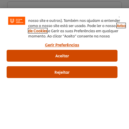
funcionalidade de partilha em redes sociais (para
Facebook, Instagram, etc.) e personalizar mensagens e
SEJA O PRIMEIRO A AVALIAR!
mostrar anúncios de acordo com os seus interesses (no
nosso site e outros). Também nos ajudam a entender
como o nosso site está ser usado. Pode ler o nosso
Aviso
Enviar avaliação
de Cookies
e Gerir as suas Preferências em qualquer
momento. Ao clicar “Aceito” consente na nossa
utilização de cookies.
Gerir Preferências
Aceitar
Rejeitar
Download PDF
Enviar por Email
Related Recipes
(18)