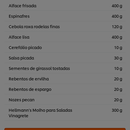
Alface frisada
400 g
Espinafres
400 g
Cebola roxa rodelas finas
120 g
Alface lisa
400 g
Cerefólio picado
10 g
Salsa picada
30 g
Sementes de girassol tostadas
10 g
Rebentos de ervilha
20 g
Rebentos de espargo
20 g
Nozes pecan
20 g
Hellmann’s Molho para Saladas
300 g
Vinagrete