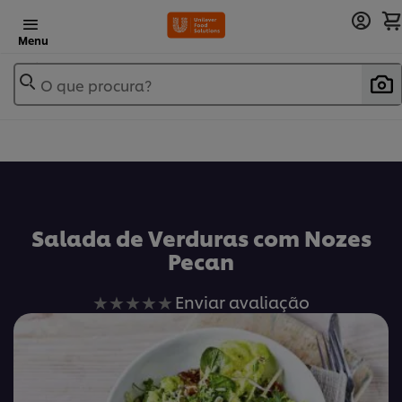
Menu
O que procura?
Salada de Verduras com Nozes
Pecan
Nenhuma
Enviar avaliação
avaliação
enviada
para
este