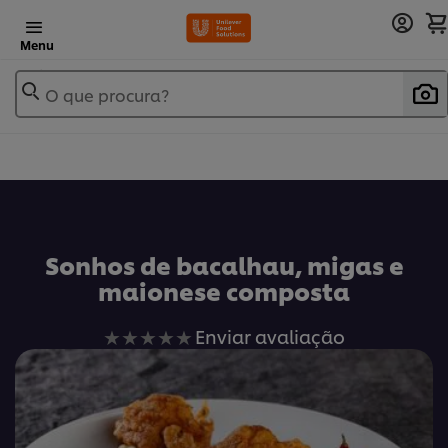
Menu
O que procura?
Sonhos de bacalhau, migas e
maionese composta
Nenhuma
Enviar avaliação
avaliação
enviada
para
este