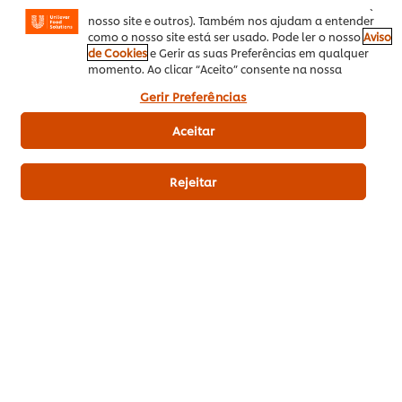
mostrar anúncios de acordo com os seus interesses (no
nosso site e outros). Também nos ajudam a entender
como o nosso site está ser usado. Pode ler o nosso
Aviso
de Cookies
e Gerir as suas Preferências em qualquer
momento. Ao clicar “Aceito” consente na nossa
EUR 19,99
Preço indicativo (sem IVA)
utilização de cookies.
Gerir Preferências
Aceitar
1 x 4,6 Kg
Rejeitar
Adicionar aos favoritos
Outono / Inverno
Prato Principal
Portuguesa
Fritos
Bacalhau