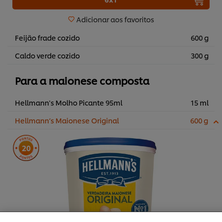
Adicionar aos favoritos
Feijão frade cozido
600 g
Caldo verde cozido
300 g
Para a maionese composta
Hellmann's Molho Picante 95ml
15 ml
Hellmann’s Maionese Original
600 g
20
Utilizamos cookies (e técnicas semelhantes) para
melhorar a sua experiência no nosso site. Os Cookies
permitem-lhe disfrutar de certas funcionalidades (tais
como guardar o seu “cesto de compras” online),
funcionalidade de partilha em redes sociais (para
Facebook, Instagram, etc.) e personalizar mensagens e