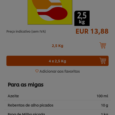
EUR 13,88
Preço indicativo (sem IVA)
2,5 Kg
4 x 2,5 Kg
Adicionar aos favoritos
Para as migas
Azeite
100 ml
Rebentos de alho picados
10 g
Broa de Milho picada
1 kg