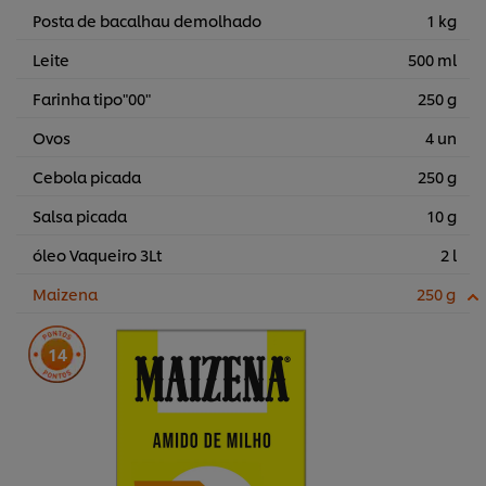
Posta de bacalhau demolhado
1 kg
Leite
500 ml
Farinha tipo"00"
250 g
Ovos
4 un
Cebola picada
250 g
Salsa picada
10 g
óleo Vaqueiro 3Lt
2 l
Maizena
250 g
14