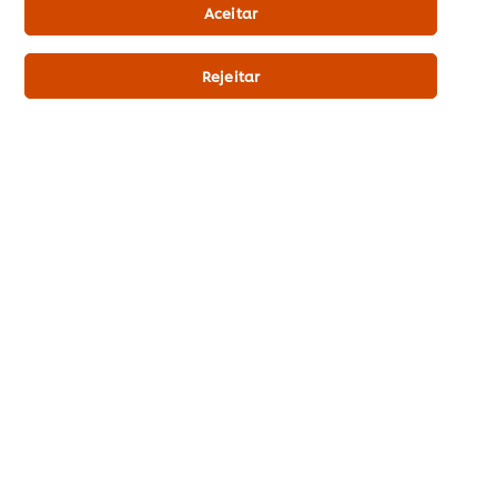
Aceitar
Informação sobre o produto
Rejeitar
Informação nutricional e alergéneos
Ingredientes
Amido de milho.
Alergéneos
Isento de glúten