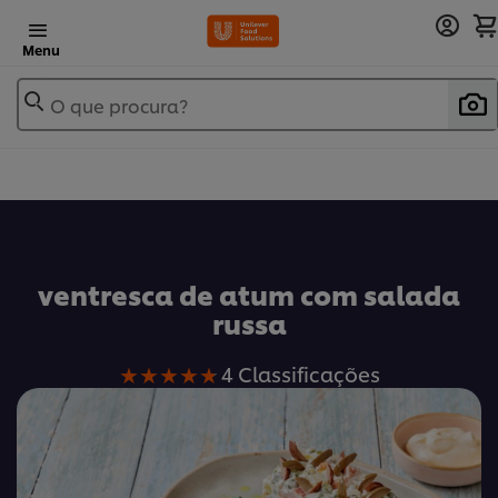
Menu
O que procura?
ventresca de atum com salada
russa
A
4 Classificações
classificação
média
deste
ventresca