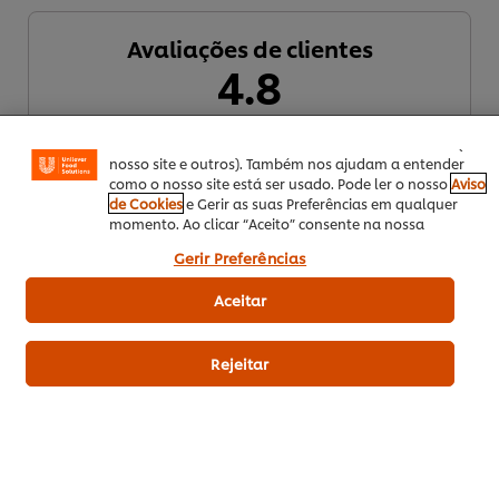
Utilizamos cookies (e técnicas semelhantes) para
Avaliações de clientes
melhorar a sua experiência no nosso site. Os Cookies
permitem-lhe disfrutar de certas funcionalidades (tais
4.8
como guardar o seu “cesto de compras” online),
funcionalidade de partilha em redes sociais (para
Facebook, Instagram, etc.) e personalizar mensagens e
mostrar anúncios de acordo com os seus interesses (no
4 avaliações
nosso site e outros). Também nos ajudam a entender
como o nosso site está ser usado. Pode ler o nosso
Aviso
5
3
de Cookies
e Gerir as suas Preferências em qualquer
momento. Ao clicar “Aceito” consente na nossa
4
1
utilização de cookies.
Gerir Preferências
3
Aceitar
2
1
Rejeitar
Enviar avaliação