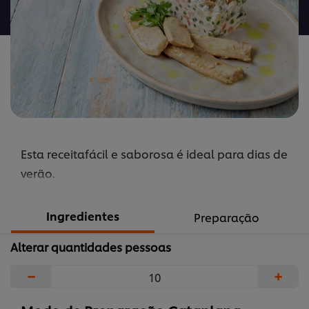
de
atum
com
salada
russa
é
4.8
de
Esta receitafácil e saborosa é ideal para dias de
5
de
verão.
4
classificações.
Ingredientes
Preparação
Alterar quantidades pessoas
−
+