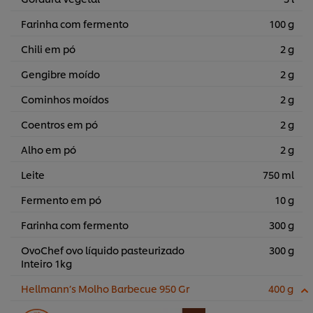
Farinha com fermento
100 g
Chili em pó
2 g
Gengibre moído
2 g
Cominhos moídos
2 g
Coentros em pó
2 g
Alho em pó
2 g
Leite
750 ml
Fermento em pó
10 g
Farinha com fermento
300 g
OvoChef ovo líquido pasteurizado
300 g
Inteiro 1kg
Hellmann’s Molho Barbecue 950 Gr
400 g