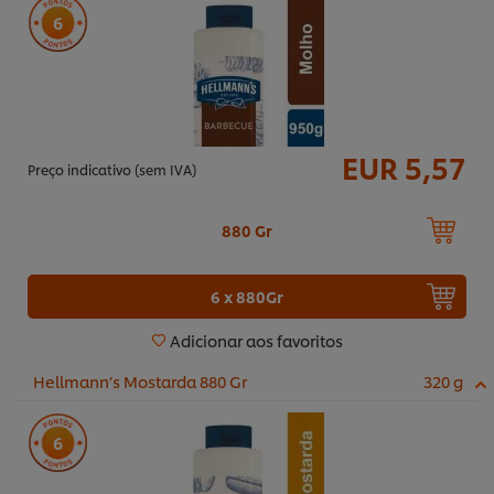
6
EUR 5,57
Preço indicativo (sem IVA)
880 Gr
6 x 880Gr
Adicionar aos favoritos
Hellmann’s Mostarda 880 Gr
320 g
6