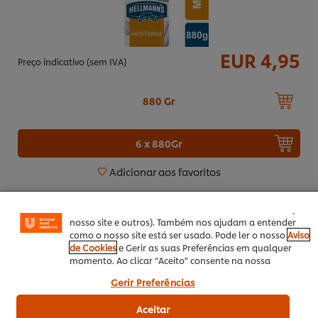
EUR 4,95
Preço indicativo (sem IVA)
880 Gr
Utilizamos cookies (e técnicas semelhantes) para
6 x 880Gr
melhorar a sua experiência no nosso site. Os Cookies
permitem-lhe disfrutar de certas funcionalidades (tais
como guardar o seu “cesto de compras” online),
Adicionar aos favoritos
funcionalidade de partilha em redes sociais (para
Facebook, Instagram, etc.) e personalizar mensagens e
Mel
80 g
mostrar anúncios de acordo com os seus interesses (no
nosso site e outros). Também nos ajudam a entender
como o nosso site está ser usado. Pode ler o nosso
Aviso
de Cookies
e Gerir as suas Preferências em qualquer
momento. Ao clicar “Aceito” consente na nossa
utilização de cookies.
Gerir Preferências
Outono / Inverno
Primavera / Verão
Aceitar