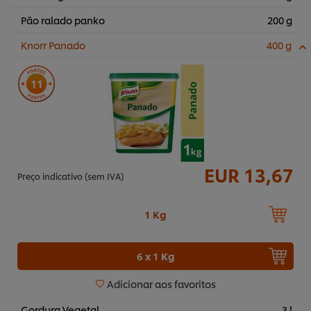
Pão ralado panko
200 g
Knorr Panado
400 g
11
EUR 13,67
Preço indicativo (sem IVA)
1 Kg
6 x 1 Kg
Adicionar aos favoritos
Gordura Vegetal
3 l