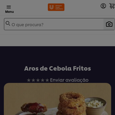
Menu
O que procura?
Aros de Cebola Fritos
Nenhuma
Enviar avaliação
avaliação
enviada
para
este
recipe