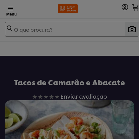
Menu
O que procura?
Tacos de Camarão e Abacate
Nenhuma
Enviar avaliação
avaliação
enviada
para
este
recipe