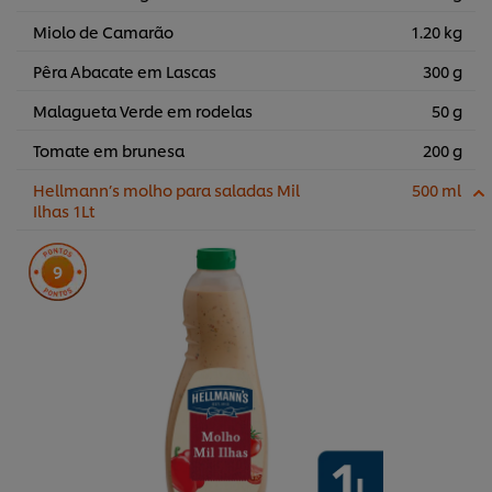
Miolo de Camarão
1.20 kg
Pêra Abacate em Lascas
300 g
Malagueta Verde em rodelas
50 g
Tomate em brunesa
200 g
Hellmann’s molho para saladas Mil
500 ml
Ilhas 1Lt
9