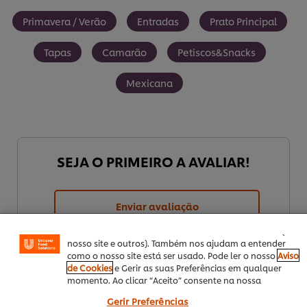
Primavera / Verão
Entradas
Prato Principal
Tapas
Camarão
Petiscos&Snacks
Mexicana
Utilizamos cookies (e técnicas semelhantes) para
SEJA O PRIMEIRO A AVALIAR!
melhorar a sua experiência no nosso site. Os Cookies
permitem-lhe disfrutar de certas funcionalidades (tais
como guardar o seu “cesto de compras” online),
Enviar avaliação
funcionalidade de partilha em redes sociais (para
Facebook, Instagram, etc.) e personalizar mensagens e
mostrar anúncios de acordo com os seus interesses (no
nosso site e outros). Também nos ajudam a entender
como o nosso site está ser usado. Pode ler o nosso
Aviso
de Cookies
e Gerir as suas Preferências em qualquer
momento. Ao clicar “Aceito” consente na nossa
utilização de cookies.
Gerir Preferências