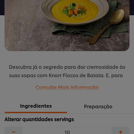
recipe
Descubra já o segredo para dar cremosidade às
suas sopas com Knorr Flocos de Batata. E, para
aprimorar o seu sabor, nada melhor do que
Consulte Mais informação
temperar com Azeite Gallo com aroma de
alecrim.
Ingredientes
Preparação
...
Alterar quantidades servings
−
+