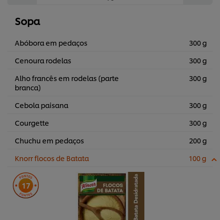
Sopa
Abóbora em pedaços
300 g
Cenoura rodelas
300 g
Alho francês em rodelas (parte
300 g
branca)
Cebola paisana
300 g
Courgette
300 g
Chuchu em pedaços
200 g
Knorr flocos de Batata
100 g
17