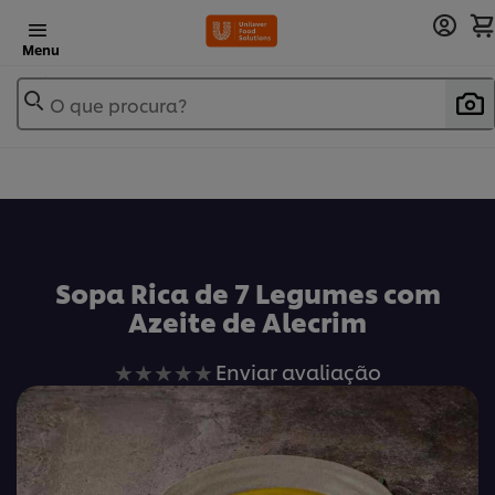
Menu
O que procura?
Sopa Rica de 7 Legumes com
Azeite de Alecrim
Nenhuma
Enviar avaliação
avaliação
enviada
para
este