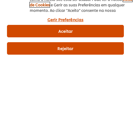
de Cookies
e Gerir as suas Preferências em qualquer
momento. Ao clicar “Aceito” consente na nossa
Fritos
Primavera/Verão
Petiscos&Snacks
utilização de cookies.
Gerir Preferências
Aceitar
Avaliações de clientes
Rejeitar
5.0
1 avaliações
5
1
4
3
2
1