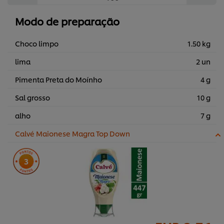
Modo de preparação
Choco limpo
1.50 kg
lima
2 un
Pimenta Preta do Moínho
4 g
Sal grosso
10 g
alho
7 g
Calvé Maionese Magra Top Down
3