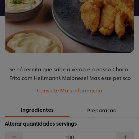
Frito
com
Hellmann
´s
Maionese
é
5.0
de
Se há receita que sabe a verão é o nosso Choco
5
de
Frito com Hellmann´s Maionese! Mas este petisco
1
pode e deve ser consumido durante todo o ano,
Consulte Mais informação
classificações.
pois os nutrientes do choco promovem a
reparação muscular, o fortalecimento dos ossos
Ingredientes
Preparação
e do sistema imunitário, a melhoria a saúde
cardíaca, entre outros benefícios.
Alterar quantidades servings
...
−
+