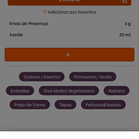
Adicionar aos favoritos
Ervas de Provença
3 g
Azeite
20 ml
Outono / Inverno
Primavera / Verão
Entradas
Ovo-lácteo Vegetariano
Italiana
Prato de Forno
Tapas
Petiscos&Snacks
Utilizamos cookies (e técnicas semelhantes) para
melhorar a sua experiência no nosso site. Os Cookies
permitem-lhe disfrutar de certas funcionalidades (tais
como guardar o seu “cesto de compras” online),
funcionalidade de partilha em redes sociais (para
Facebook, Instagram, etc.) e personalizar mensagens e
mostrar anúncios de acordo com os seus interesses (no