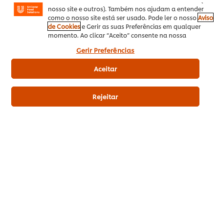
SEJA O PRIMEIRO A AVALIAR!
nosso site e outros). Também nos ajudam a entender
como o nosso site está ser usado. Pode ler o nosso
Aviso
de Cookies
e Gerir as suas Preferências em qualquer
Enviar avaliação
momento. Ao clicar “Aceito” consente na nossa
utilização de cookies.
Gerir Preferências
Aceitar
Rejeitar
Download PDF
Enviar por Email
Related Recipes
(18)