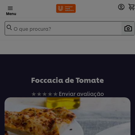
Menu
O que procura?
Foccacia de Tomate
Nenhuma
Enviar avaliação
avaliação
enviada
para
este
recipe