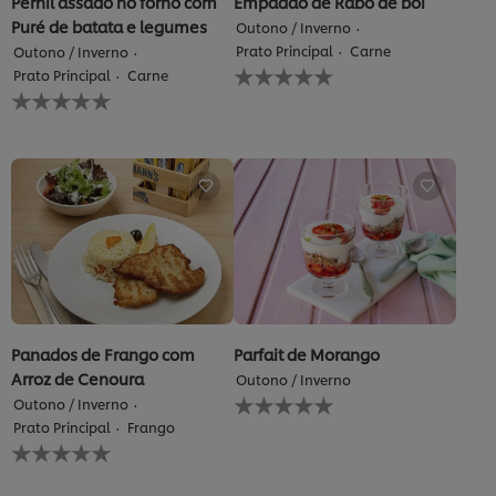
Pernil assado no forno com
Empadão de Rabo de boi
de
Puré de batata e legumes
Outono / Inverno
1
Prato Principal
Carne
Outono / Inverno
classificações.
Nenhuma
Prato Principal
Carne
avaliação
Nenhuma
enviada
avaliação
para
enviada
este
para
recipe
este
recipe
Panados de Frango com
Parfait de Morango
Arroz de Cenoura
Outono / Inverno
Nenhuma
Outono / Inverno
avaliação
Prato Principal
Frango
enviada
Nenhuma
para
avaliação
este
enviada
recipe