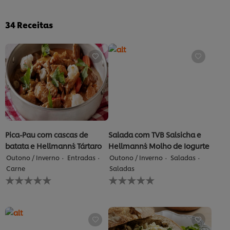
34
Receitas
Pica-Pau com cascas de
Salada com TVB Salsicha e
batata e Hellmann´s Tártaro
Hellmann´s Molho de Iogurte
Outono / Inverno
Entradas
Outono / Inverno
Saladas
Carne
Saladas
Nenhuma
Nenhuma
avaliação
avaliação
enviada
enviada
para
para
este
este
recipe
recipe