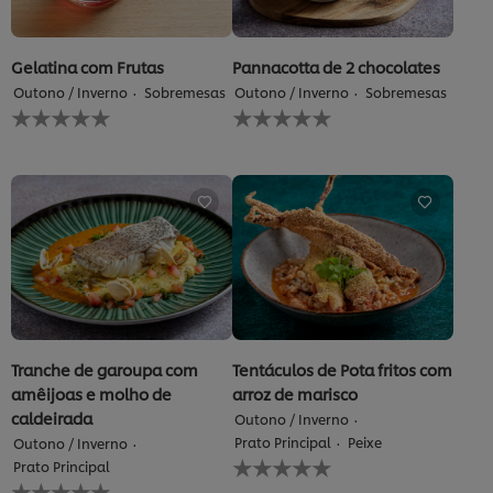
Coisa
nogat
é
de
4.5
frutos
de
secos
Gelatina com Frutas
Pannacotta de 2 chocolates
5
é
Outono / Inverno
Sobremesas
Outono / Inverno
Sobremesas
de
5.0
Nenhuma
Nenhuma
4
de
avaliação
avaliação
classificações.
5
enviada
enviada
de
para
para
1
este
este
classificações.
recipe
recipe
Tranche de garoupa com
Tentáculos de Pota fritos com
amêijoas e molho de
arroz de marisco
caldeirada
Outono / Inverno
Prato Principal
Peixe
Outono / Inverno
Nenhuma
Prato Principal
avaliação
Nenhuma