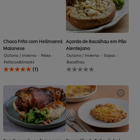
Choco Frito com Hellmann´s
Açorda de Bacalhau em Pão
Maionese
Alentejano
Outono / Inverno
Peixe
Outono / Inverno
Sopas
Petiscos&Snacks
Bacalhau
A
Nenhuma
(1)
classificação
avaliação
média
enviada
deste
para
Choco
este
Frito
recipe
com
Hellmann
´s
Maionese
é
5.0
de
5